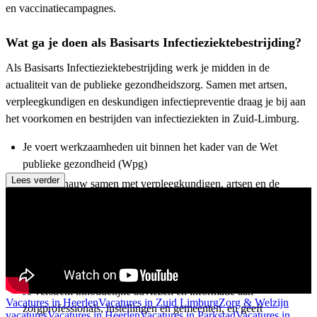
en vaccinatiecampagnes.
Wat ga je doen als Basisarts Infectieziektebestrijding?
Als Basisarts Infectieziektebestrijding werk je midden in de
actualiteit van de publieke gezondheidszorg. Samen met artsen,
verpleegkundigen en deskundigen infectiepreventie draag je bij aan
het voorkomen en bestrijden van infectieziekten in Zuid-Limburg.
Je voert werkzaamheden uit binnen het kader van de Wet
publieke gezondheid (Wpg)
Lees verder
Je werkt nauw samen met verpleegkundigen, artsen en de
deskundige infectiepreventie binnen het team
infectieziektebestrijding;
Je bent betrokken bij reguliere taken zoals bron- en
contactonderzoek, coördinatie bij uitbraken en surveillance van
infectieziekten;
Je verstrekt inhoudelijke adviezen en informatie aan
Vacatures in Heerlen
Vacatures in Zuid Limburg
Zorg & Welzijn
zorgprofessionals, instellingen en gemeenten, en geeft
vacatures
Vacatures in Heerlen
Vacatures in Parkstad
Vacatures in