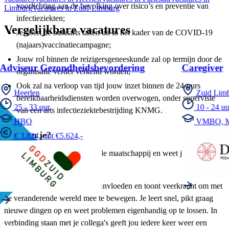
voorlichting aan de bevolking over risico’s en preventie van
Limburg
Vacatures in Zuid-Limburg
infectieziekten;
Vergelijkbare vacatures
Je voert de basisarts taken uit in het kader van de COVID-19
(najaars)vaccinatiecampagne;
Jouw rol binnen de reizigersgeneeskunde zal op termijn door de
Adviseur Gezondheidsbevordering
Caregiver
organisatie verder verkend worden;
Ook zal na verloop van tijd jouw inzet binnen de 24-uurs
Heerlen
Zuid Lim
bereikbaarheidsdiensten worden overwogen, onder supervisie
25 - 33 uur
10 - 24 uu
van een arts infectieziektebestrijding KNMG.
HBO
VMBO, 
Wie ben je?
€ 3.824,- tot €5.624,-
Als GGD’er sta je midden in de maatschappij en weet je wat er
speelt in de omgeving.
Je bent je bewust van externe invloeden en toont veerkracht om met
de veranderende wereld mee te bewegen. Je leert snel, pikt graag
nieuwe dingen op en weet problemen eigenhandig op te lossen. In
verbinding staan met je collega's geeft jou iedere keer weer een