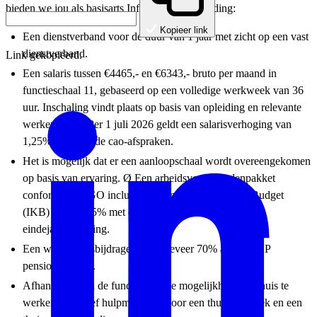
bieden we jou als basisarts Infectieziektebestrijding:
Kopieer link
Een dienstverband voor de duur van 1 jaar met zicht op een vast
dienstverband.
Link gekopieerd.
Een salaris tussen €4465,- en €6343,- bruto per maand in
functieschaal 11, gebaseerd op een volledige werkweek van 36
uur. Inschaling vindt plaats op basis van opleiding en relevante
werkervaring. Per 1 juli 2026 geldt een salarisverhoging van
1,25% conform de cao-afspraken.
Het is mogelijk dat er een aanloopschaal wordt overeengekomen
op basis van ervaring. Ø Een arbeidsvoorwaardenpakket
conform cao SGO inclusief een Individueel Keuze Budget
(IKB) van 17,05% met o.a. vakantiegeld en een
eindejaarsuitkering.
Een werkgeversbijdrage van ongeveer 70% aan je ABP
pensioenpremie.
Afhankelijk van de functie is er de mogelijkheid om thuis te
werken, inclusief hulpmiddelen voor een thuiswerkplek en een