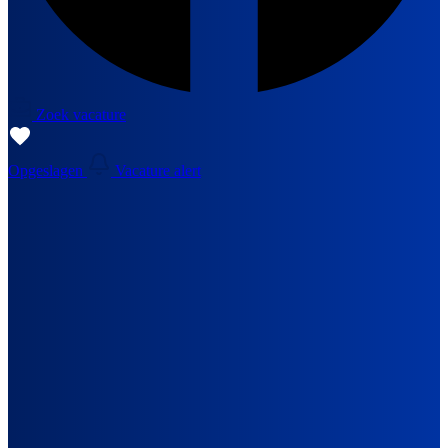
Zoek vacature
Opgeslagen
Vacature alert