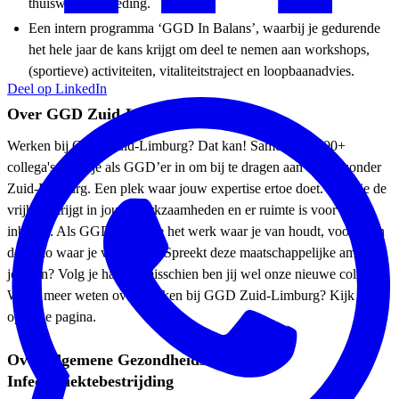
thuiswerkvergoeding.
Een intern programma ‘GGD In Balans’, waarbij je gedurende
het hele jaar de kans krijgt om deel te nemen aan workshops,
(sportieve) activiteiten, vitaliteitstraject en loopbaanadvies.
Deel op LinkedIn
Over GGD Zuid-Limburg
Werken bij GGD Zuid-Limburg? Dat kan! Samen met 600+
collega's zet je je als GGD’er in om bij te dragen aan een gezonder
Zuid-Limburg. Een plek waar jouw expertise ertoe doet. Waar je de
vrijheid krijgt in jouw werkzaamheden en er ruimte is voor eigen
inbreng. Als GGD’er doe je het werk waar je van houdt, voor én in
de regio waar je van houdt. Spreekt deze maatschappelijke ambitie
jou aan? Volg je hart en misschien ben jij wel onze nieuwe collega.
Wil je meer weten over werken bij GGD Zuid-Limburg? Kijk dan
op onze pagina.
Over Algemene Gezondheidszorg /
Infectieziektebestrijding