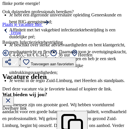
flinke portie energie!
Ook duizenden professionals bereiken?
Je hebt een afgeronde universitaire opleiding Geneeskunde en
bent BIG-geregistreerd;
Plaats je vacature hier
Affiniteit met het vakgebied infectieziektebestrijding is een
Terug
duidelijke pré;
Basisarts Infectieziektebestrijding
Je beschikt over sterke adviesvaardigheden en bent klantgericht,
resultaatgericht en flexibel. Daarnaast toon je overtuigingskracht,
€ 4.465,- tot € 6.343,-
36 uur
Heerlen
beschik je over goed oordeelsvermogen en heb je een sterk
Toevoegen aan favorieten
leervermogen en uitstekende schriftelijke
uitdrukkingsvaardigheden;
Vacature delen
Je werkt in de regio Zuid-Limburg, met Heerlen als standplaats.
Deel deze vacature via je favoriete kanaal of kopieer de link.
Wat bieden wij jou?
Onze mensen zijn ons grootste goed. Wij hebben voortdurend
Deelbare link
aandacht voor een goede balans tussen jouw vitaliteit, wendbaarheid
en professionaliteit. Wij geloven namelijk dat een gezond Zuid-
Limburg, begint bij onszelf. Dat is de basis van ons aanbod. Verder