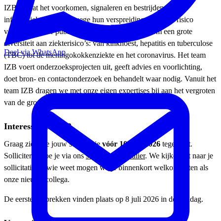
IZB omvat het voorkomen, signaleren en bestrijden van
infectieziekten die vanwege hun verspreidingskans een risico
vormen voor de publieke gezondheid. Het gaat om een grote
diversiteit aan ziekterisico’s: van kinkhoest, hepatitis en tuberculose
Deel via WhatsApp
(TBC) tot de meningokokkenziekte en het coronavirus. Het team
IZB voert onderzoeksprojecten uit, geeft advies en voorlichting,
doet bron- en contactonderzoek en behandelt waar nodig. Vanuit het
team IZB dragen we met onze eigen expertises bij aan het vergroten
van de groep gezonde mensen in Zuid-Limburg.
Interesse gewekt?
Graag zien we jouw sollicitatie
vóór 10 juni 2026
tegemoet.
Solliciteren doe je via ons
sollicitatieformulier
. We kijken uit naar je
sollicitatie en wie weet mogen we je binnenkort welkom heten als
onze nieuwe collega.
De eerste gesprekken vinden plaats op 8 juli 2026 in de middag.