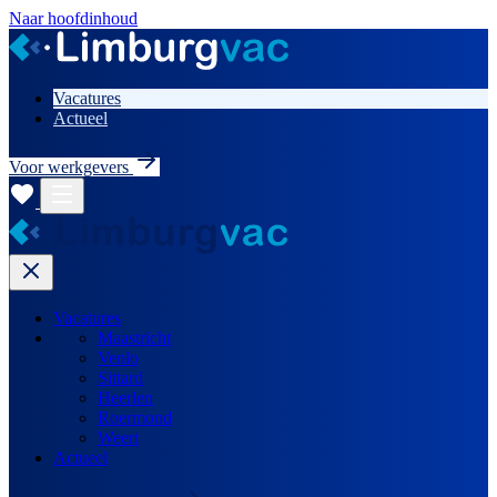
Naar hoofdinhoud
Vacatures
Actueel
Voor werkgevers
Vacatures
Maastricht
Venlo
Sittard
Heerlen
Roermond
Weert
Actueel