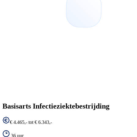
Basisarts Infectieziektebestrijding
€ 4.465,- tot € 6.343,-
36 uur