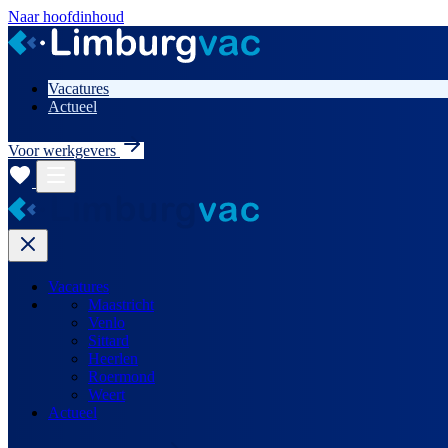
Naar hoofdinhoud
Vacatures
Actueel
Voor werkgevers
Vacatures
Maastricht
Venlo
Sittard
Heerlen
Roermond
Weert
Actueel