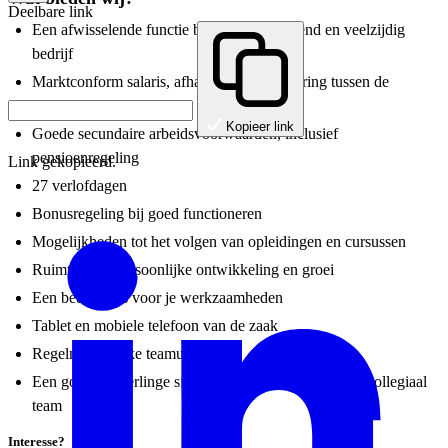
Deelbare link
Een afwisselende functie binnen een groeiend en veelzijdig
bedrijf
Marktconform salaris, afhankelijk van ervaring tussen de
€2900.- en 3300.-
Kopieer link
Goede secundaire arbeidsvoorwaarden, inclusief
pensioenregeling
Link gekopieerd.
27 verlofdagen
Bonusregeling bij goed functioneren
Mogelijkheden tot het volgen van opleidingen en cursussen
Ruimte voor persoonlijke ontwikkeling en groei
Een bedrijf bus voor je werkzaamheden
Tablet en mobiele telefoon van de zaak
Regelmatig leuke teamuitjes
Een goede onderlinge sfeer binnen een betrokken en collegiaal
team
Interesse?