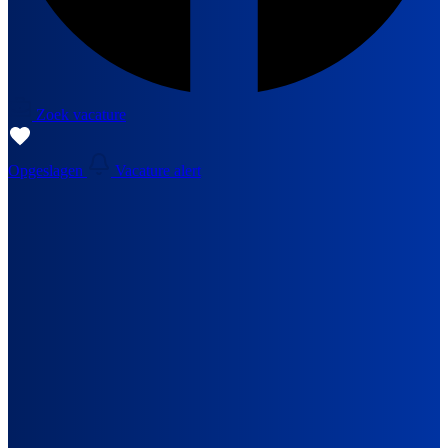
Zoek vacature
Opgeslagen
Vacature alert