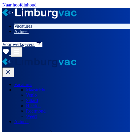
Naar hoofdinhoud
Vacatures
Actueel
Voor werkgevers
Vacatures
Maastricht
Venlo
Sittard
Heerlen
Roermond
Weert
Actueel