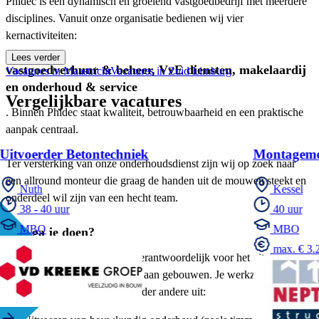
Phidec is een dynamisch en groeiend vastgoedbedrijf met meerdere
disciplines. Vanuit onze organisatie bedienen wij vier
kernactiviteiten:
Lees verder
vastgoedverhuur & beheer, VvE diensten, makelaardij
Vacatures in Maastricht
Vacatures in Zuid Limburg
en onderhoud & service
Vergelijkbare vacatures
. Binnen Phidec staat kwaliteit, betrouwbaarheid en een praktische
aanpak centraal.
Uitvoerder Betontechniek
Montageme
Ter versterking van onze onderhoudsdienst zijn wij op zoek naar
een allround monteur die graag de handen uit de mouwen steekt en
Nuth
Kessel
onderdeel wil zijn van een hecht team.
38 - 40 uur
40 uur
MBO
MBO
Wat ga je doen?
max. € 3.2
Als allround monteur ben je verantwoordelijk voor het uitvoeren
van klein dagelijks onderhoud aan gebouwen. Je werkzaamheden
zijn afwisselend en bestaan onder andere uit: