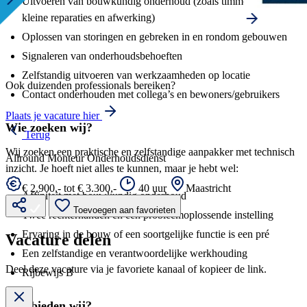
Uitvoeren van bouwkundig onderhoud (zoals timmerwerk,
kleine reparaties en afwerking)
Oplossen van storingen en gebreken in en rondom gebouwen
Signaleren van onderhoudsbehoeften
Zelfstandig uitvoeren van werkzaamheden op locatie
Ook duizenden professionals bereiken?
Contact onderhouden met collega’s en bewoners/gebruikers
Plaats je vacature hier
Wie zoeken wij?
Terug
Wij zoeken een praktische en zelfstandige aanpakker met technisch
Allround Monteur Onderhoudsdienst
inzicht. Je hoeft niet alles te kunnen, maar je hebt wel:
€ 2.900,- tot € 3.300,-
40 uur
Maastricht
Affiniteit met bouwkundig onderhoud
Toevoegen aan favorieten
Twee rechterhanden en een probleemoplossende instelling
Ervaring in de bouw of een soortgelijke functie is een pré
Vacature delen
Een zelfstandige en verantwoordelijke werkhouding
Deel deze vacature via je favoriete kanaal of kopieer de link.
Rijbewijs B
Wat bieden wij?