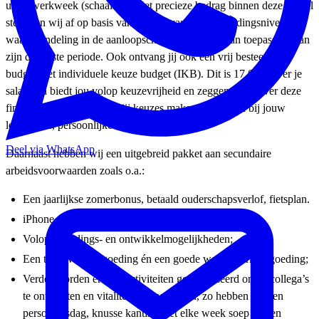
urige werkweek (schaal 10). Het precieze bedrag binnen deze schaal
stemmen wij af op basis van jouw ervaring en opleidingsniveau,
waarbij indeling in de aanloopschaal (schaal 09) van toepassing kan
zijn de eerste periode. Ook ontvang jij ook een vrij besteedbaar
budget, het individuele keuze budget (IKB). Dit is 17,05% over je
salaris en biedt jou volop keuzevrijheid en zeggenschap over deze
financiële ruimte. Zo kun jij keuzes maken die passen bij jouw
levensfase, persoonlijke wensen en doelen.
Deel via WhatsApp
Daarnaast hebben wij een uitgebreid pakket aan secundaire
arbeidsvoorwaarden zoals o.a.:
Een jaarlijkse zomerbonus, betaald ouderschapsverlof, fietsplan.
iPhone en laptop in bruikleen;
Volop opleidings- en ontwikkelmogelijkheden;
Een thuiswerkvergoeding én een goede woon-werkvergoeding;
Verder worden er veel activiteiten georganiseerd om je collega’s
te ontmoeten en vitaliteit te bevorderen, zo hebben we een
personeelsdag, knusse kantine met elke week soep en een