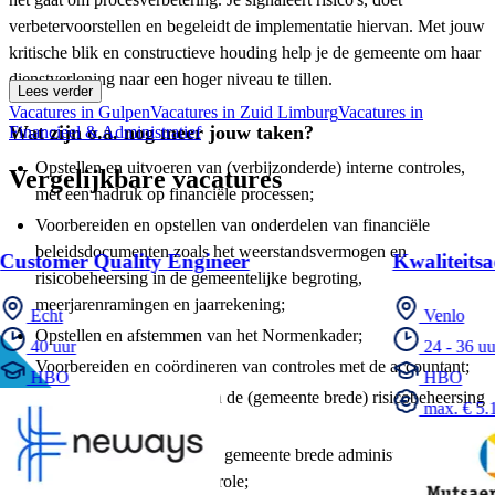
verbetervoorstellen en begeleidt de implementatie hiervan. Met jouw
kritische blik en constructieve houding help je de gemeente om haar
dienstverlening naar een hoger niveau te tillen.
Lees verder
Vacatures in Gulpen
Vacatures in Zuid Limburg
Vacatures in
Wat zijn o.a. nog meer jouw taken?
Financieel & Administratief
Opstellen en uitvoeren van (verbijzonderde) interne controles,
Vergelijkbare vacatures
met een nadruk op financiële processen;
Voorbereiden en opstellen van onderdelen van financiële
beleidsdocumenten zoals het weerstandsvermogen en
Customer Quality Engineer
Kwaliteitsa
risicobeheersing in de gemeentelijke begroting,
meerjarenramingen en jaarrekening;
Echt
Venlo
Opstellen en afstemmen van het Normenkader;
40 uur
24 - 36 uu
Voorbereiden en coördineren van controles met de accountant;
HBO
HBO
Opstellen en opvolgen van de (gemeente brede) risicobeheersing
max. € 5.1
en advisering aan directie;
Adviseren ten aanzien van gemeente brede administratieve
organisatie en interne controle;