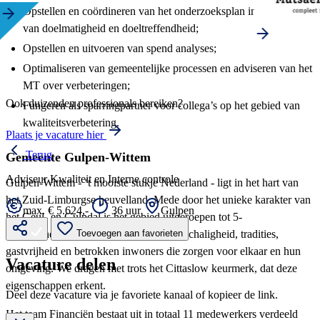
Opstellen en coördineren van het onderzoeksplan in het kader
van doelmatigheid en doeltreffendheid;
Opstellen en uitvoeren van spend analyses;
Optimaliseren van gemeentelijke processen en adviseren van het
MT over verbeteringen;
Ook duizenden professionals bereiken?
Fungeren als sparringpartner voor collega’s op het gebied van
kwaliteitsverbetering.
Plaats je vacature hier
Terug
Gemeente Gulpen-Wittem
Adviseur Kwaliteit en Interne controle
Gulpen-Wittem - ‘t mooiste stukje Nederland - ligt in het hart van
het Zuid-Limburgse heuvelland. Mede door het unieke karakter van
max. € 5.624,-
36 uur
Gulpen
het Geul- en Gulpdal is het gebied uitgeroepen tot 5-
sterrenlandschap. Geliefd om haar kleinschaligheid, tradities,
Toevoegen aan favorieten
gastvrijheid en betrokken inwoners die zorgen voor elkaar en hun
Vacature delen
omgeving. We dragen met trots het Cittaslow keurmerk, dat deze
eigenschappen erkent.
Deel deze vacature via je favoriete kanaal of kopieer de link.
Het team Financiën bestaat uit in totaal 11 medewerkers verdeeld