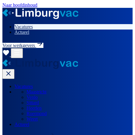
Naar hoofdinhoud
Vacatures
Actueel
Voor werkgevers
Vacatures
Maastricht
Venlo
Sittard
Heerlen
Roermond
Weert
Actueel