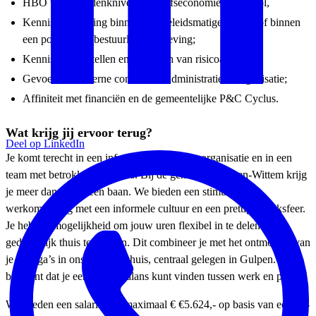
HBO werk- & denkniveau bedrijfseconomie of control,
Kennis en ervaring binnen een beleidsmatige functie of binnen
een politiek- en bestuurlijke omgeving;
Kennis van opstellen en uitvoeren van risicoanalyses;
Gevoel voor interne controle en administratieve organisatie;
Affiniteit met financiën en de gemeentelijke P&C Cyclus.
Wat krijg jij ervoor terug?
Deel op LinkedIn
Je komt terecht in een informele ambitieuze organisatie en in een
team met betrokken collega’s. Bij de gemeente Gulpen-Wittem krijg
je meer dan alleen een baan. We bieden een stimulerende
werkomgeving met een informele cultuur en een prettige werksfeer.
Je hebt de mogelijkheid om jouw uren flexibel in te delen en
gedeeltelijk thuis te werken. Dit combineer je met het ontmoeten van
je collega’s in ons gemeentehuis, centraal gelegen in Gulpen. Dat
betekent dat je een goede balans kunt vinden tussen werk en privé.
Wij bieden een salaris van maximaal € €5.624,- op basis van een 36-