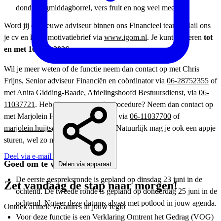
donderdagmiddagborrel, vers fruit en nog veel meer.
Word jij de nieuwe adviseur binnen ons Financieel team? Mail ons
je cv en korte motivatiebrief via
www.igom.nl
. Je kunt reageren
tot
en met 16 juni 2026
.
Wil je meer weten of de functie neem dan contact op met Chris
Frijns, Senior adviseur Financiën en coördinator via
06-28752355
of
met Anita Gidding-Baade, Afdelingshoofd Bestuursdienst, via
06-
11037721
. Heb jij vragen over de procedure? Neem dan contact op
met Marjolein Huijts, adviseur P&O via
06-11037700
of
marjolein.huijts@gulpen-wittem.nl
. Natuurlijk mag je ook een appje
sturen, wel zo makkelijk!
Deel via e-mail
Goed om te weten
Delen via apparaat
De eerste gespreksronde is gepland op dinsdag 23 juni in de
Zet vandaag de stap naar morgen!
ochtend. De tweede ronde is gepland op donderdag 25 juni in de
ochtend. Noteer deze datums alvast met potlood in jouw agenda.
Ontdek actuele vacatures in jouw regio
Voor deze functie is een Verklaring Omtrent het Gedrag (VOG)