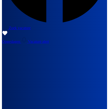
Zoek vacature
Opgeslagen
Vacature alert