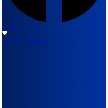
Zoek vacature
Opgeslagen
Vacature alert