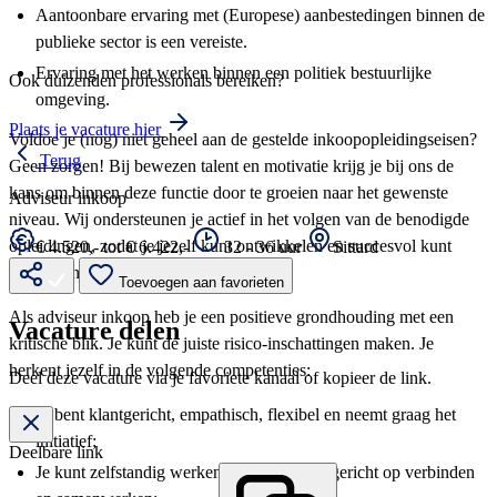
Aantoonbare ervaring met (Europese) aanbestedingen binnen de
publieke sector is een vereiste.
Ervaring met het werken binnen een politiek bestuurlijke
Ook duizenden professionals bereiken?
omgeving.
Plaats je vacature hier
Voldoe je (nog) niet geheel aan de gestelde inkoopopleidingseisen?
Terug
Geen zorgen! Bij bewezen talent en motivatie krijg je bij ons de
kans om binnen deze functie door te groeien naar het gewenste
Adviseur inkoop
niveau. Wij ondersteunen je actief in het volgen van de benodigde
opleidingen, zodat je jezelf kunt ontwikkelen en succesvol kunt
€ 4.520,- tot € 6.422,-
32 - 36 uur
Sittard
worden in je rol.
Toevoegen aan favorieten
Als adviseur inkoop heb je een positieve grondhouding met een
Vacature delen
kritische blik. Je kunt de juiste risico-inschattingen maken. Je
herkent jezelf in de volgende competenties:
Deel deze vacature via je favoriete kanaal of kopieer de link.
Je bent klantgericht, empathisch, flexibel en neemt graag het
initiatief;
Deelbare link
Je kunt zelfstandig werken maar bent ook gericht op verbinden