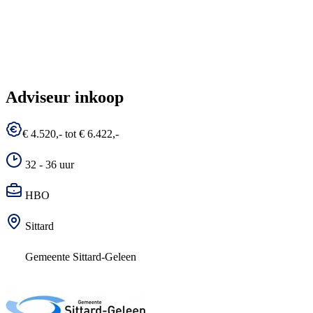
Adviseur inkoop
€ 4.520,- tot € 6.422,-
32 - 36 uur
HBO
Sittard
Gemeente Sittard-Geleen