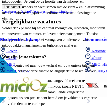
inkoopdoelen. Je bent op de hoogte van de inkoop- en
aanbestedingskaders en weet samen met de klant – en in afstemming
Lees verder
Vacatures in Sittard
Vacatures in Zuid Limburg
met de aanbestedingsjurist - hierbinnen de beste oplossingen te
vinden.
Vergelijkbare vacatures
Verder denk je mee bij het centraal vormgeven, uitvoeren, monitoren
en innoveren van contract- en leveranciersmanagement. Tot slot
Medewerker Inkoop
Commerciee
draag je mede zorg voor het vormgeven en uitvoeren van
inkooppakketmanagement en bijhorende analyses.
Geleen
Kerkrade
Wat zijn jouw talenten?
24 uur
40 uur
MBO
MBO, H
We zijn benieuwd naar jouw verhaal en jouw unieke talenten.
Daarbij is het voor deze functie belangrijk dat je beschikt over:
max. € 3.399,-
€ 3.200,- 
HBO+ werk- en denkniveau, aangevuld met een relevante
opleiding op het gebied van Inkoop (zoals NEVI 1 of hiermee
vergelijkbaar). NEVI 2 of aanvullende vakgerichte trainingen
gelden als een pré. Je bent bereid om je vakkennis verder te
verbreden en te verdiepen;