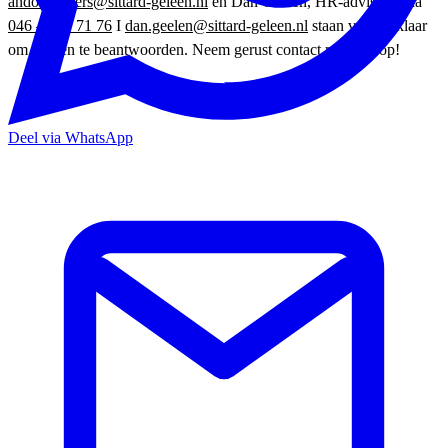
ando.gouders@sittard-geleen.nl
en Dan Geelen, HR-adviseur, via
046 – 477 71 76
I
dan.geelen@sittard-geleen.nl
staan voor je klaar
om vragen te beantwoorden. Neem gerust contact met hen op!
Deel via WhatsApp