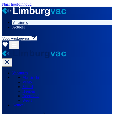
Naar hoofdinhoud
Vacatures
Actueel
Voor werkgevers
Vacatures
Maastricht
Venlo
Sittard
Heerlen
Roermond
Weert
Actueel