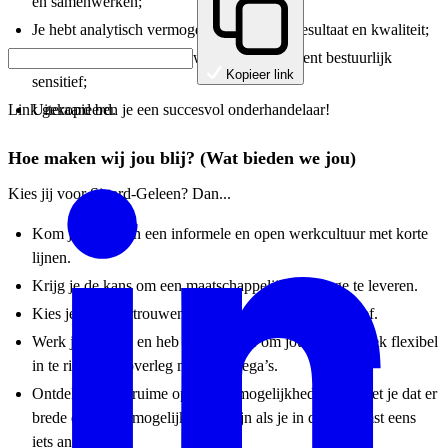
en samenwerken;
Je hebt analytisch vermogen en gaat voor resultaat en kwaliteit;
Je hebt aandacht voor jouw omgeving en bent bestuurlijk
Kopieer link
sensitief;
Uiteraard ben je een succesvol onderhandelaar!
Link gekopieerd.
Hoe maken wij jou blij? (Wat bieden we jou)
Kies jij voor Sittard-Geleen? Dan...
Kom je terecht in een informele en open werkcultuur met korte
lijnen.
Krijg je de kans om een maatschappelijke bijdrage te leveren.
Kies je voor vertrouwen en ruimte voor eigen initiatief.
Werk je hybride en heb je de ruimte om jouw werkweek flexibel
in te richten in overleg met je collega’s.
Ontdek je onze ruime opleidingsmogelijkheden en weet je dat er
brede doorgroeimogelijkheden zijn als je in de toekomst eens
iets anders wilt.