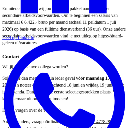
En uiteraard bieden wij jou een goed pakket aan primaire en
secundaire arbeidsvoorwaarden. Om te beginnen een salaris van
maximaal € 6.422,- bruto per maand (schaal 11 peildatum 1 juli
2026) op basis van een fulltime dienstverband (36 uur). Onze andere
secundaire arbeidsvoorwaarden vind je met uitleg op https://sittard-
Deel op LinkedIn
geleen.nl/vacatures.
Contact
Wil jij onze nieuwe collega worden?
Solliciteer dan meteen! Of in ieder geval
vóór maandag 15 juni
2026
. En noteer donderdagochtend 18 juni en vrijdag 19 juni alvast
in je agenda. Dan vinden de eerste selectiegesprekken plaats. We
kijken ernaar uit om je te ontmoeten!
Heb je vragen over de vacature?
Ando Gouders, vraagcoördinator Inkoop, via
046 – 4778283
,