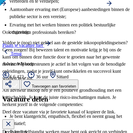
verbreden en te verdiepen;
Aantoonbare ervaring met (Europese) aanbestedingen binnen de
publieke sector is een vereiste;
Ervaring met het werken binnen een politiek bestuurlijke
omgeving;
Ook duizenden professionals bereiken?
Voldoe je (nog) niet geheel aan de gestelde inkoopopleidingseisen?
Plaats je vacature hier
Geen zorgen! Bij bewezen talent en motivatie krijg je bij ons de
Terug
kans om binnen deze functie door te groeien naar het gewenste
Adviseur Inkoop
niveau. Wij ondersteunen je actief in het volgen van de benodigde
opleidingen, zodat je jezelf kunt ontwikkelen en succesvol kunt
€ 6.422,-
36 uur
Sittard
worden in je rol.
Toevoegen aan favorieten
Als adviseur inkoop heb je een positieve grondhouding met een
kritische blik. Je kunt de juiste risico-inschattingen maken. Je
Vacature delen
herkent jezelf in de volgende competenties:
Deel deze vacature via je favoriete kanaal of kopieer de link.
Je bent klantgericht, empathisch, flexibel en neemt graag het
initiatief;
Je kunt zelfstandig werken maar bent ook gericht op verbinden
Deelbare link