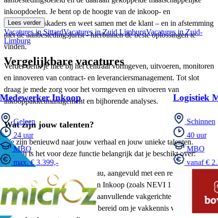
inkoopdoelen. Je bent op de hoogte van de inkoop- en
aanbestedingskaders en weet samen met de klant – en in afstemming
Lees verder
Vacatures in Sittard
Vacatures in Zuid Limburg
Vacatures in Zuid-
met de aanbestedingsjurist - hierbinnen de beste oplossingen te
Limburg
vinden.
Vergelijkbare vacatures
Verder denk je mee bij het centraal vormgeven, uitvoeren, monitoren
en innoveren van contract- en leveranciersmanagement. Tot slot
draag je mede zorg voor het vormgeven en uitvoeren van
Medewerker Inkoop
Logistiek 
inkooppakketmanagement en bijhorende analyses.
Geleen
Schinnen
Wat zijn jouw talenten?
24 uur
40 uur
We zijn benieuwd naar jouw verhaal en jouw unieke talenten.
MBO
MBO
Daarbij is het voor deze functie belangrijk dat je beschikt over:
max. € 3.399,-
vanaf € 2.
HBO+ werk- en denkniveau, aangevuld met een relevante
opleiding op het gebied van Inkoop (zoals NEVI 1 of hiermee
vergelijkbaar). NEVI 2 of aanvullende vakgerichte trainingen
gelden als een pré. Je bent bereid om je vakkennis verder te