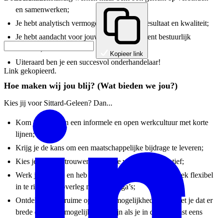
en samenwerken;
Je hebt analytisch vermogen en gaat voor resultaat en kwaliteit;
Je hebt aandacht voor jouw omgeving en bent bestuurlijk
sensitief;
Kopieer link
Uiteraard ben je een succesvol onderhandelaar!
Link gekopieerd.
Hoe maken wij jou blij? (Wat bieden we jou?)
Kies jij voor Sittard-Geleen? Dan...
Kom je terecht in een informele en open werkcultuur met korte
lijnen;
Krijg je de kans om een maatschappelijke bijdrage te leveren;
Kies je voor vertrouwen en ruimte voor eigen initiatief;
Werk je hybride en heb je de ruimte om jouw werkweek flexibel
in te richten in overleg met je collega’s;
Ontdek je onze ruime opleidingsmogelijkheden en weet je dat er
brede doorgroeimogelijkheden zijn als je in de toekomst eens