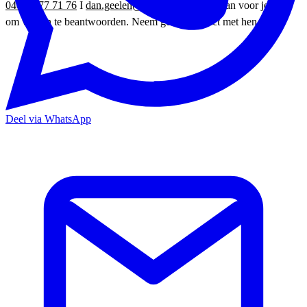
046 – 477 71 76
I
dan.geelen@sittard-geleen.nl
staan voor je klaar
om vragen te beantwoorden. Neem gerust contact met hen op!
Deel via WhatsApp