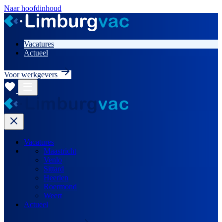
Naar hoofdinhoud
Vacatures
Actueel
Voor werkgevers
Vacatures
Maastricht
Venlo
Sittard
Heerlen
Roermond
Weert
Actueel