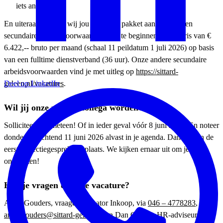
iets anders wilt.
En uiteraard bieden wij jou een goed pakket aan primaire en
secundaire arbeidsvoorwaarden. Om te beginnen een salaris van €
6.422,-- bruto per maand (schaal 11 peildatum 1 juli 2026) op basis
van een fulltime dienstverband (36 uur). Onze andere secundaire
arbeidsvoorwaarden vind je met uitleg op
https://sittard-
geleen.nl/vacatures
.
Deel op LinkedIn
Wil jij onze nieuwe collega worden?
Solliciteer dan meteen! Of in ieder geval vóór 8 juni 2026. En noteer
donderdagochtend 11 juni 2026 alvast in je agenda. Dan vinden de
eerste selectiegesprekken plaats. We kijken ernaar uit om je te
ontmoeten!
Heb je vragen over de vacature?
Ando Gouders, vraagcoördinator Inkoop, via
046 – 4778283
,
ando.gouders@sittard-geleen.nl
en Dan Geelen, HR-adviseur, via