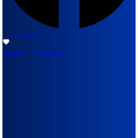
Zoek vacature
Opgeslagen
Vacature alert