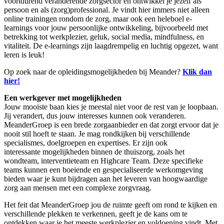
voortdurend veranderende zorgsector en ontwikkel je jezelf als
persoon en als (zorg)professional. Je vindt hier immers niet alleen
online trainingen rondom de zorg, maar ook een heleboel e-
learnings voor jouw
persoonlijke ontwikkeling, bijvoorbeeld met
betrekking tot werkplezier, geluk, social media, mindfulness, en
vitaliteit. De e-learnings zijn laagdrempelig en luchtig opgezet, want
leren is leuk!
Op zoek naar de opleidingsmogelijkheden bij Meander?
Klik dan
hier!
Een werkgever met mogelijkheden
Jouw mooiste baan kies je meestal niet voor de rest van je loopbaan.
Jij verandert, dus jouw interesses kunnen ook veranderen.
MeanderGroep is een
brede zorgaanbieder en dat zorgt ervoor dat je
nooit stil hoeft te staan. Je mag rondkijken bij verschillende
specialismes, doelgroepen en expertises. Er zijn ook
interessante
mogelijkheden binnen de thuiszorg, zoals het
wondteam, interventieteam en Highcare Team. Deze specifieke
teams kunnen een boeiende en gespecialiseerde werkomgeving
bieden waar je kunt bijdragen aan het leveren van hoogwaardige
zorg aan mensen met een complexe zorgvraag.
Het feit dat MeanderGroep jou de ruimte geeft om rond te kijken en
verschillende plekken te verkennen, geeft je de kans om te
ontdekken waar je het meeste werkplezier en voldoening vindt. Met