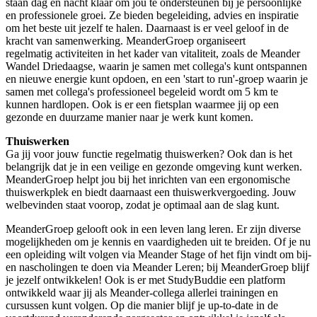
staan dag en nacht klaar om jou te ondersteunen bij je persoonlijke
en professionele groei. Ze bieden begeleiding, advies en inspiratie
om het beste uit jezelf te halen. Daarnaast is er veel geloof in de
kracht van samenwerking. MeanderGroep organiseert
regelmatig
activiteiten
in het kader van vitaliteit, zoals de
Meander
Wandel Driedaagse, waarin je samen met collega's kunt ontspannen
en nieuwe energie kunt opdoen, en een
'start to run'-groep waarin je
samen met collega's professioneel begeleid wordt om 5 km te
kunnen hardlopen. Ook is er een fietsplan
waarmee jij op een
gezonde en duurzame manier naar je werk kunt komen.
Thuiswerken
Ga jij voor jouw functie regelmatig
thuiswerken? Ook dan is het
belangrijk dat je in een veilige en gezonde omgeving kunt werken.
MeanderGroep helpt jou bij het inrichten van een ergonomische
thuiswerkplek en biedt daarnaast een
thuiswerkvergoeding. Jouw
welbevinden staat voorop, zodat je optimaal aan de slag kunt.
MeanderGroep gelooft ook in een leven lang leren. Er zijn diverse
mogelijkheden om je kennis en vaardigheden uit te breiden. Of je nu
een opleiding wilt volgen via Meander Stage of het fijn vindt om bij-
en nascholingen te doen via Meander Leren; bij MeanderGroep blijf
je jezelf ontwikkelen! Ook is er met StudyBuddie een platform
ontwikkeld waar jij als Meander-collega allerlei trainingen en
cursussen kunt volgen. Op die manier blijf je
up-to-date
in de