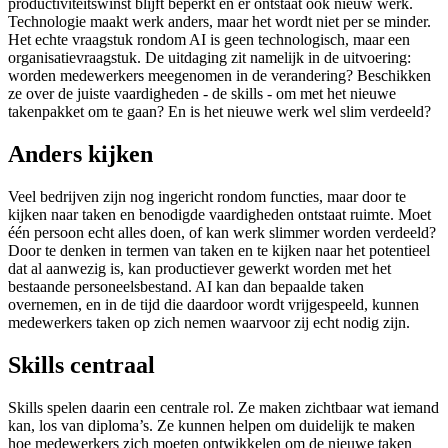
productiviteitswinst blijft beperkt en er ontstaat ook nieuw werk.
Technologie maakt werk anders, maar het wordt niet per se minder.
Het echte vraagstuk rondom AI is geen technologisch, maar een
organisatievraagstuk. De uitdaging zit namelijk in de uitvoering:
worden medewerkers meegenomen in de verandering? Beschikken
ze over de juiste vaardigheden - de skills - om met het nieuwe
takenpakket om te gaan? En is het nieuwe werk wel slim verdeeld?
Anders kijken
Veel bedrijven zijn nog ingericht rondom functies, maar door te
kijken naar taken en benodigde vaardigheden ontstaat ruimte. Moet
één persoon echt alles doen, of kan werk slimmer worden verdeeld?
Door te denken in termen van taken en te kijken naar het potentieel
dat al aanwezig is, kan productiever gewerkt worden met het
bestaande personeelsbestand. AI kan dan bepaalde taken
overnemen, en in de tijd die daardoor wordt vrijgespeeld, kunnen
medewerkers taken op zich nemen waarvoor zij echt nodig zijn.
Skills centraal
Skills spelen daarin een centrale rol. Ze maken zichtbaar wat iemand
kan, los van diploma’s. Ze kunnen helpen om duidelijk te maken
hoe medewerkers zich moeten ontwikkelen om de nieuwe taken