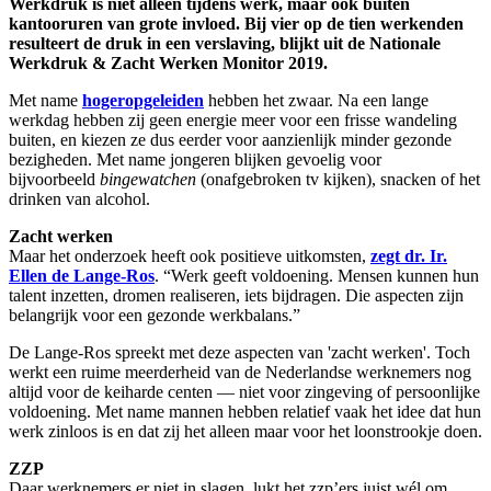
Werkdruk is niet alleen tijdens werk, maar ook buiten
kantooruren van grote invloed. Bij vier op de tien werkenden
resulteert de druk in een verslaving, blijkt uit de Nationale
Werkdruk & Zacht Werken Monitor 2019.
Met name
hogeropgeleiden
hebben het zwaar. Na een lange
werkdag hebben zij geen energie meer voor een frisse wandeling
buiten, en kiezen ze dus eerder voor aanzienlijk minder gezonde
bezigheden. Met name jongeren blijken gevoelig voor
bijvoorbeeld
bingewatchen
(onafgebroken tv kijken), snacken of het
drinken van alcohol.
Zacht werken
Maar het onderzoek heeft ook positieve uitkomsten,
zegt dr. Ir.
Ellen de Lange-Ros
. “Werk geeft voldoening. Mensen kunnen hun
talent inzetten, dromen realiseren, iets bijdragen. Die aspecten zijn
belangrijk voor een gezonde werkbalans.”
De Lange-Ros spreekt met deze aspecten van 'zacht werken'. Toch
werkt een ruime meerderheid van de Nederlandse werknemers nog
altijd voor de keiharde centen — niet voor zingeving of persoonlijke
voldoening. Met name mannen hebben relatief vaak het idee dat hun
werk zinloos is en dat zij het alleen maar voor het loonstrookje doen.
ZZP
Daar werknemers er niet in slagen, lukt het zzp’ers juist wél om