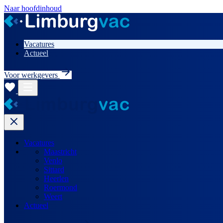
Naar hoofdinhoud
Vacatures
Actueel
Voor werkgevers
Vacatures
Maastricht
Venlo
Sittard
Heerlen
Roermond
Weert
Actueel