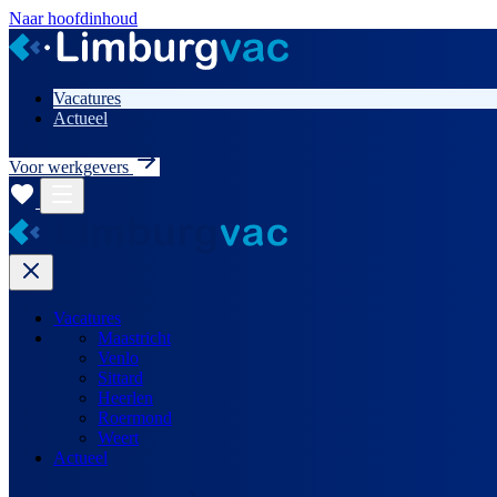
Naar hoofdinhoud
Vacatures
Actueel
Voor werkgevers
Vacatures
Maastricht
Venlo
Sittard
Heerlen
Roermond
Weert
Actueel