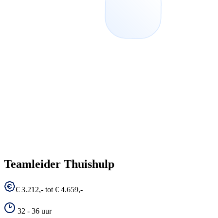
Teamleider Thuishulp
€ 3.212,- tot € 4.659,-
32 - 36 uur