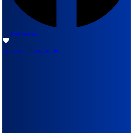
Zoek vacature
Opgeslagen
Vacature alert