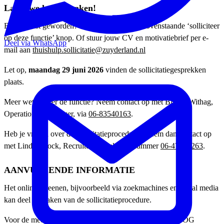
Laten we kennismaken!
Enthousiast geworden? Solliciteren kan via bovenstaande ‘solliciteer
op deze functie’ knop. Of stuur jouw CV en motivatiebrief per e-
Deel via WhatsApp
mail aan
thuishulp.sollicitatie@zuyderland.nl
Let op,
maandag 29 juni 2026
vinden de sollicitatiegesprekken
plaats.
Meer weten over de functie? Neem contact op met Birgiet Withag,
Operationeel manager, via
06-83540163
.
Heb je vragen over de sollicitatieprocedure? Neem dan contact op
met Lindy Loock, Recruiter, via telefoonnummer
06-47297263
.
AANVULLENDE INFORMATIE
Het online screenen, bijvoorbeeld via zoekmachines en social media
kan deel uitmaken van de sollicitatieprocedure.
Voor de meeste functies binnen Zuyderland wordt een VOG