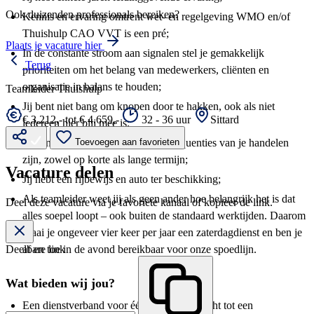
Ook duizenden professionals bereiken?
Kennis en ervaring omtrent wet- en regelgeving WMO en/of
Thuishulp CAO VVT is een pré;
Plaats je vacature hier
In de constante stroom aan signalen stel je gemakkelijk
Terug
prioriteiten om het belang van medewerkers, cliënten en
organisatie in balans te houden;
Teamleider Thuishulp
Jij bent niet bang om knopen door te hakken, ook als niet
€ 3.212,- tot € 4.659,-
32 - 36 uur
Sittard
iedereen hier blij mee is;
Jij denkt goed na over wat de consequenties van je handelen
Toevoegen aan favorieten
zijn, zowel op korte als lange termijn;
Vacature delen
Jij hebt een rijbewijs en auto ter beschikking;
Als teamleider weet jij als geen ander hoe belangrijk het is dat
Deel deze vacature via je favoriete kanaal of kopieer de link.
alles soepel loopt – ook buiten de standaard werktijden. Daarom
draai je ongeveer vier keer per jaar een zaterdagdienst en ben je
af en toe in de avond bereikbaar voor onze spoedlijn.
Deelbare link
Wat bieden wij jou?
Een dienstverband voor één jaar, met uitzicht tot een