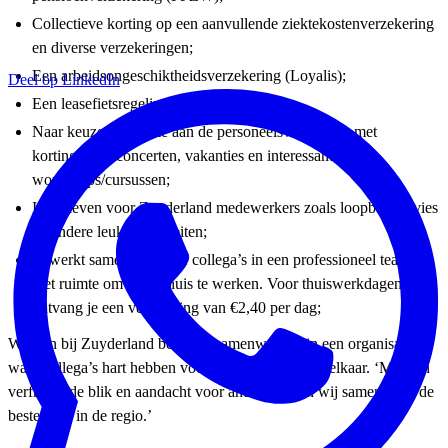
Collectieve korting op een aanvullende ziektekostenverzekering
en diverse verzekeringen;
Een arbeidsongeschiktheidsverzekering (Loyalis);
Deel op LinkedIn
Een leasefietsregeling;
Naar keuze deelname aan de personeelsvereniging met
kortingen op concerten, vakanties en interessante
workshops/cursussen;
Initiatieven voor Zuyderland medewerkers zoals loopbaanadvies
en andere leuke activiteiten;
Je werkt samen met fijne collega’s in een professioneel team,
met ruimte om deels thuis te werken. Voor thuiswerkdagen
ontvang je een vergoeding van €2,40 per dag;
Werken bij Zuyderland betekent samenwerken in een organisatie
waar collega’s hart hebben voor hun werk én voor elkaar. ‘Met een
verfrissende blik en aandacht voor anderen staan wij samen voor de
beste zorg in de regio.’