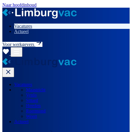
Naar hoofdinhoud
Vacatures
Actueel
Voor werkgevers
Vacatures
Maastricht
Venlo
Sittard
Heerlen
Roermond
Weert
Actueel