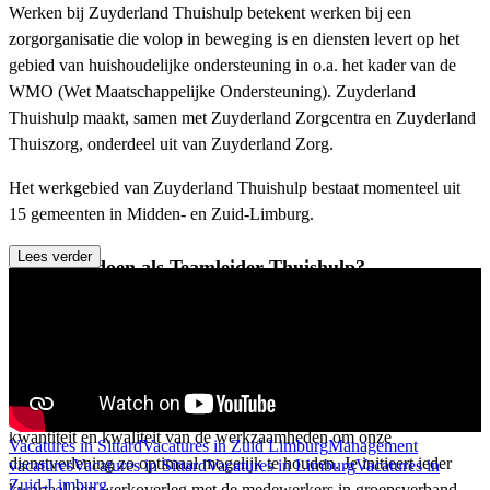
Werken bij Zuyderland Thuishulp betekent werken bij een
zorgorganisatie die volop in beweging is en diensten levert op het
gebied van huishoudelijke ondersteuning in o.a. het kader van de
WMO (Wet Maatschappelijke Ondersteuning). Zuyderland
Thuishulp maakt, samen met Zuyderland Zorgcentra en Zuyderland
Thuiszorg, onderdeel uit van Zuyderland Zorg.
Het werkgebied van Zuyderland Thuishulp bestaat momenteel uit
15 gemeenten in Midden- en Zuid-Limburg.
Lees verder
Wat ga je doen als Teamleider Thuishulp?
Als Teamleider ben je de spin in het web die rechtstreeks
verantwoordelijk is voor de operationele aansturing en
bedrijfsvoering van een regioteam. Jouw regioteam werkt bij de
cliënten thuis, waardoor jouw aansturing grotendeels op afstand
plaatsvindt. Je enthousiasmeert, stuurt aan en coördineert de
kwantiteit en kwaliteit van de werkzaamheden om onze
Vacatures in Sittard
Vacatures in Zuid Limburg
Management
dienstverlening zo optimaal mogelijk te houden. Je initieert ieder
vacatures
Vacatures in Sittard
Vacatures in Limburg
Vacatures in
Zuid-Limburg
kwartaal een werkoverleg met de medewerkers in groepsverband,