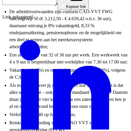
dienstverband voor onbepaalde tijd;
Kopieer link
De arbeidsvoorwaarden zijn conform CAO-VVT FWG
Link gekopieerd.
functiegroep 50 (€ 3.212,50 - € 4.659,42 o.b.v. 36 uur),
daarnaast ontvang je 8% vakantiegeld, 8,33 %
eindejaarsuitkering, pensioenopbouw en de mogelijkheid om
een deel te nemen aan het meerkeuzesysteem
arbeidsvoorwaarden;
Een arbeidsduur van 32 of 36 uur per week. Een werkweek van
4 x 9 uur is bespreekbaar met werktijden van 7.30 tot 17.00 uur;
Vakantiegeld (8%) en een eindejaarsuitkering (8,33%), volgens
de CAO VVT;
Als teamleider weet jij als geen ander hoe belangrijk het is dat
alles soepel loopt – ook buiten de standaard werktijden. Daarom
draai je ongeveer vier keer per jaar een zaterdagdienst en ben je
af en toe in de avond bereikbaar voor onze spoedlijn.
Verlofuren 237,40 op fulltime basis;
Reiskostenvergoeding volgens CAO VVT en een
pensioenverzekering (PFZW);