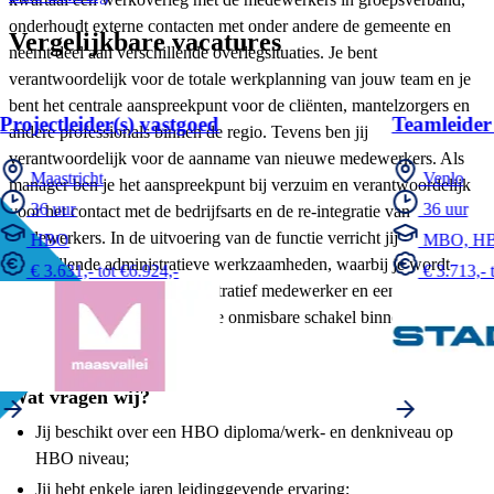
onderhoudt externe contacten met onder andere de gemeente en
Vergelijkbare vacatures
neemt deel aan verschillende overlegsituaties. Je bent
verantwoordelijk voor de totale werkplanning van jouw team en je
bent het centrale aanspreekpunt voor de cliënten, mantelzorgers en
Projectleider(s) vastgoed
Teamleider 
andere professionals binnen de regio. Tevens ben jij
verantwoordelijk voor de aanname van nieuwe medewerkers. Als
Maastricht
Venlo
manager ben je het aanspreekpunt bij verzuim en verantwoordelijk
36 uur
36 uur
voor het contact met de bedrijfsarts en de re-integratie van
medewerkers. In de uitvoering van de functie verricht jij
HBO
MBO, H
verschillende administratieve werkzaamheden, waarbij je wordt
€ 3.631,- tot €6.924,-
€ 3.713,- 
ondersteund door een administratief medewerker en een planner. Al
met al ben je in deze functie de onmisbare schakel binnen
Zuyderland Thuishulp.
Wat vragen wij?
Jij beschikt over een HBO diploma/werk- en denkniveau op
HBO niveau;
Jij hebt enkele jaren leidinggevende ervaring;