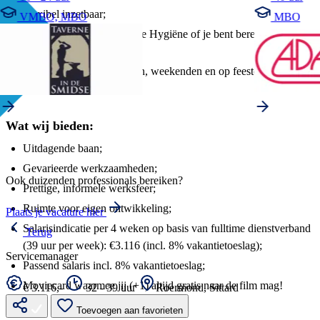
Flexibel inzetbaar;
VMBO, MBO
MBO
Diploma’s BHV en Sociale Hygiëne of je bent bereid om deze
te behalen;
Beschikbaar in de avonden, weekenden en op feestdagen;
Affiniteit met film.
Wat wij bieden:
Uitdagende baan;
Gevarieerde werkzaamheden;
Ook duizenden professionals bereiken?
Prettige, informele werksfeer;
Ruimte voor eigen ontwikkeling;
Plaats je vacature hier
Salarisindicatie per 4 weken op basis van fulltime dienstverband
Terug
(39 uur per week): €3.116 (incl. 8% vakantietoeslag);
Servicemanager
Passend salaris incl. 8% vakantietoeslag;
Moviecard waarmee jij (+1) altijd gratis naar de film mag!
€ 3.116,-
32 - 39 uur
Roermond, Sittard
Toevoegen aan favorieten