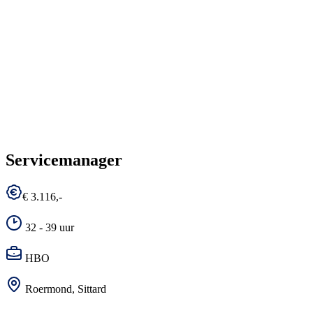
Servicemanager
€ 3.116,-
32 - 39 uur
HBO
Roermond, Sittard