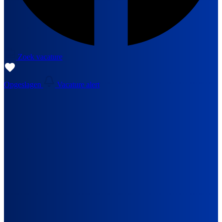
Zoek vacature
Opgeslagen
Vacature alert