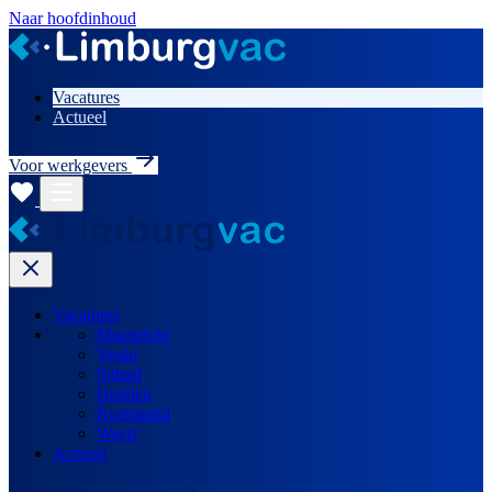
Naar hoofdinhoud
Vacatures
Actueel
Voor werkgevers
Vacatures
Maastricht
Venlo
Sittard
Heerlen
Roermond
Weert
Actueel