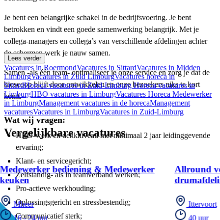
Je bent een belangrijke schakel in de bedrijfsvoering. Je bent
betrokken en vindt een goede samenwerking belangrijk. Met je
collega-managers en collega’s van verschillende afdelingen achter
de schermen werk je nauw samen.
Lees verder
Vacatures in Roermond
Vacatures in Sittard
Vacatures in Midden
Samen -als één team- optimaliseer je onze service en zorg je dat de
Limburg
Vacatures in Zuid Limburg
Vacatures horeca in
bioscoop blijft door ontwikkelen en onze bezoekers niks te kort
Sittard
Horeca vacatures in Zuid-Limburg
Horeca vacatures in
Limburg
HBO vacatures in Limburg
Vacatures Horeca Medewerker
komt.
in Limburg
Management vacatures in de horeca
Management
vacatures
Vacatures in Limburg
Vacatures in Zuid-Limburg
Wat wij vragen:
Vergelijkbare vacatures
HBO-werk en denkniveau met minimaal 2 jaar leidinggevende
ervaring;
Klant- en servicegericht;
Medewerker bediening & Medewerker
Allround 
Zelfstandig- als in teamverband werken;
keuken
drumafdel
Pro-actieve werkhouding;
Oplossingsgericht en stressbestendig;
Mheer
Ittervoort
Communicatief sterk;
16 - 24 uur
40 uur