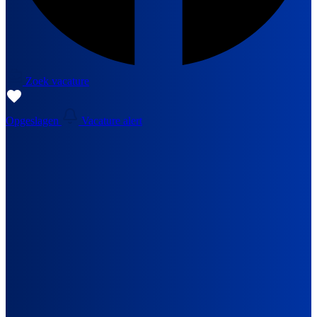
Zoek vacature
Opgeslagen
Vacature alert