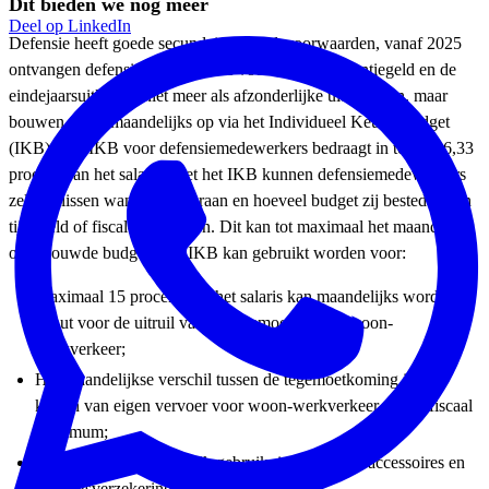
Dit bieden we nog meer
Deel op LinkedIn
Defensie heeft goede secundaire arbeidsvoorwaarden, vanaf 2025
ontvangen defensiemedewerkers voortaan het vakantiegeld en de
eindejaarsuitkering niet meer als afzonderlijke uitkeringen, maar
bouwen ze dit maandelijks op via het Individueel Keuze Budget
(IKB). Het IKB voor defensiemedewerkers bedraagt in totaal 16,33
procent van het salaris. Met het IKB kunnen defensiemedewerkers
zelf beslissen wanneer, waaraan en hoeveel budget zij besteden aan
tijd, geld of fiscale faciliteiten. Dit kan tot maximaal het maandelijks
opgebouwde budget. Het IKB kan gebruikt worden voor:
Maximaal 15 procent van het salaris kan maandelijks worden
benut voor de uitruil van de tegemoetkoming woon-
werkverkeer;
Het maandelijkse verschil tussen de tegemoetkoming in de
kosten van eigen vervoer voor woon-werkverkeer en het fiscaal
maximum;
Een fiets voor persoonlijk gebruik, inclusief fietsaccessoires en
een fietsverzekering;