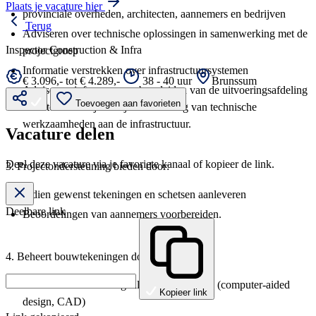
Plaats je vacature hier
provinciale overheden, architecten, aannemers en bedrijven
Terug
Adviseren over technische oplossingen in samenwerking met de
Inspector Construction & Infra
projectgroep
Informatie verstrekken over infrastructuursystemen
€ 3.096,- tot € 4.289,-
38 - 40 uur
Brunssum
Adviseren, informeren en begeleiden van de uitvoeringsafdeling
Toevoegen aan favorieten
en externe bedrijven bij de uitvoering van technische
werkzaamheden aan de infrastructuur.
Vacature delen
Deel deze vacature via je favoriete kanaal of kopieer de link.
3. Projectondersteuning bieden door:
Indien gewenst tekeningen en schetsen aanleveren
Deelbare link
Beoordelingen van aannemers voorbereiden.
4. Beheert bouwtekeningen door:
Het beheren van de digitale tekenpakketten (computer-aided
Kopieer link
design, CAD)