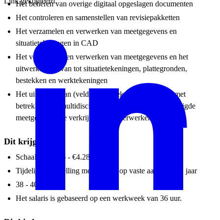
Link gekopieerd.
Het beheren van overige digitaal opgeslagen documenten
Het controleren en samenstellen van revisiepakketten
Het verzamelen en verwerken van meetgegevens en
situatietekeningen in CAD
Het verzamelen en verwerken van meetgegevens en het
uitwerken hiervan tot situatietekeningen, plattegronden,
bestekken en werktekeningen
Het uitvoeren van (veld)onderzoeken en inspecties met
betrekking tot multidisciplinaire situaties om de benodigde
meetgegevens te verkrijgen en te verwerken.
Dit krijg je
Schaal 7 €3.096 - €4.289 (bruto)
Tijdelijke aanstelling met uitzicht op vaste aanstelling2 jaar
38 - 40 uur
Het salaris is gebaseerd op een werkweek van 36 uur.