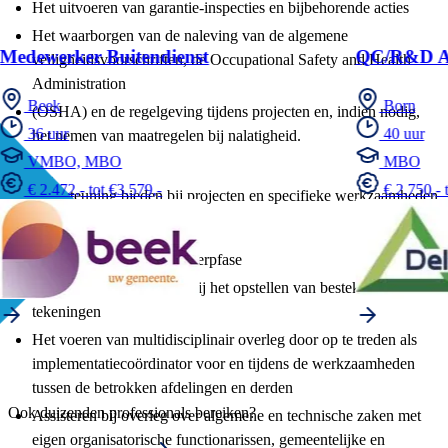
Het uitvoeren van garantie-inspecties en bijbehorende acties
Het waarborgen van de naleving van de algemene
Medewerker Buitendienst
QC/R&D An
veiligheidsvoorschriften, de Occupational Safety and Health
Administration
Beek
Born
(OSHA) en de regelgeving tijdens projecten en, indien nodig,
36 uur
40 uur
het nemen van maatregelen bij nalatigheid.
VMBO, MBO
MBO
€ 2.472,- tot €3.579,-
€ 2.750,- 
2. Ondersteuning bieden bij projecten en specifieke werkzaamheden
door:
Adviseren tijdens de ontwerpfase
Ingenieurs ondersteunen bij het opstellen van bestekken en
tekeningen
Het voeren van multidisciplinair overleg door op te treden als
implementatiecoördinator voor en tijdens de werkzaamheden
tussen de betrokken afdelingen en derden
Ook duizenden professionals bereiken?
Assisteren bij overleg over algemene en technische zaken met
eigen organisatorische functionarissen, gemeentelijke en