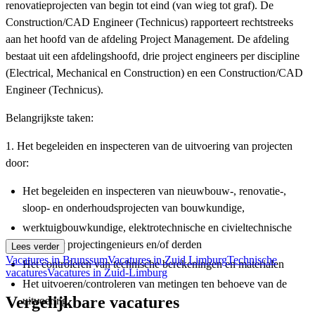
renovatieprojecten van begin tot eind (van wieg tot graf). De
Construction/CAD Engineer (Technicus) rapporteert rechtstreeks
aan het hoofd van de afdeling Project Management. De afdeling
bestaat uit een afdelingshoofd, drie project engineers per discipline
(Electrical, Mechanical en Construction) en een Construction/CAD
Engineer (Technicus).
Belangrijkste taken:
1. Het begeleiden en inspecteren van de uitvoering van projecten
door:
Het begeleiden en inspecteren van nieuwbouw-, renovatie-,
sloop- en onderhoudsprojecten van bouwkundige,
werktuigbouwkundige, elektrotechnische en civieltechnische
aard door projectingenieurs en/of derden
Lees verder
Vacatures in Brunssum
Vacatures in Zuid Limburg
Technische
Het controleren van technische berekeningen en materialen
vacatures
Vacatures in Zuid-Limburg
Het uitvoeren/controleren van metingen ten behoeve van de
Vergelijkbare vacatures
uitvoering