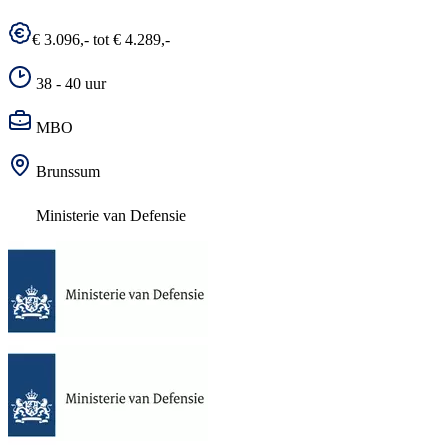
€ 3.096,- tot € 4.289,-
38 - 40 uur
MBO
Brunssum
Ministerie van Defensie