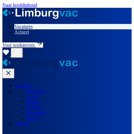
Naar hoofdinhoud
Vacatures
Actueel
Voor werkgevers
Vacatures
Maastricht
Venlo
Sittard
Heerlen
Roermond
Weert
Actueel