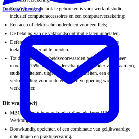
Een computer die ook te gebruiken is voor werk of studie,
Deel via WhatsApp
inclusief computeraccessoires en een computerverzekering;
Een accu of elektrische onderdelen voor een fiets;
De betaling van de vakbondscontributie laten uitbetalen.
Defensie verwacht de mogelijkheden van het IKB in de
toekomst verder uit te breiden.
Tot de secundaire arbeidsvoorwaarden behoren onder meer
maximaal 75% betaald ouderschapsverlof (onder voorwaarden),
studiefaciliteiten, uitgebreide sportfaciliteiten, een extra
verlofregeling voor ouderen en een vergoeding woon-
werkverkeer.
Dit vragen wij
MBO 4 Werktuigbouwkunde (of enkele jaren HBO
Werktuigbouwkunde).
Bouwkundig opzichter, of een combinatie van gelijkwaardige
opleidingen en praktijkervaring.