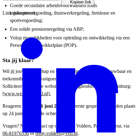
Kopieer link
Goede secundaire arbeidsvoorwaarden zoals
reiskostenvergoeding, thuiswerkregeling, fietslease en
Link gekopieerd.
sportvergoeding;
Een solide pensioenregeling via ABP;
Volop mogelijkheden voor opleiding en ontwikkeling via een
Persoonlijk Ontwikkelplan (POP).
Sta jij klaar?
Wil jij jouw leiderschap en expertise inzetten voor betrouwbaar en
toekomstbestendig vastgoed?
Solliciteer dan via de website van Veiligheidsregio Zuid-Limburg:
[www.werkenbijvrzl.nl].
Reageren kan t/m
16 juni 2026.
De eerste gesprekken vinden plaats
op 24 juni 2026 in de ochtend.
Vragen? Neem contact op met Remy Volders, P&O adviseur, via
06-81976536
of
remy.volders@vrzl.nl
.