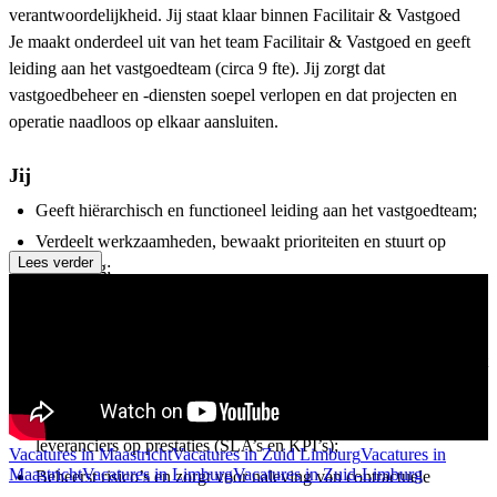
verantwoordelijkheid. Jij staat klaar binnen Facilitair & Vastgoed
Je maakt onderdeel uit van het team Facilitair & Vastgoed en geeft
leiding aan het vastgoedteam (circa 9 fte). Jij zorgt dat
vastgoedbeheer en -diensten soepel verlopen en dat projecten en
operatie naadloos op elkaar aansluiten.
Jij
Geeft hiërarchisch en functioneel leiding aan het vastgoedteam;
Verdeelt werkzaamheden, bewaakt prioriteiten en stuurt op
Lees verder
voortgang;
Borgt kwaliteit, continuïteit en samenhang in vastgoedbeheer;
Signaleert knelpunten en initieert verbeteringen;
Verbindt beheer en projecten en zorgt voor een goede overdracht
naar exploitatie;
Is verantwoordelijk voor contractmanagement en stuurt
leveranciers op prestaties (SLA’s en KPI’s);
Vacatures in Maastricht
Vacatures in Zuid Limburg
Vacatures in
Maastricht
Vacatures in Limburg
Vacatures in Zuid-Limburg
Beheerst risico’s en zorgt voor naleving van contractuele