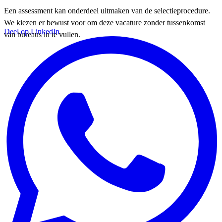
Een assessment kan onderdeel uitmaken van de selectieprocedure.
We kiezen er bewust voor om deze vacature zonder tussenkomst
Deel op LinkedIn
van bureaus in te vullen.