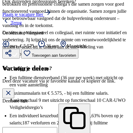
Ook duizenden professionals bereiken?
betrokken en professionele collega’s die samen zorgen voor goed
functionerend vastgoed binnen de organisatie. Samen zorgen jullie
Plaats je vacature hier
voor betrouwbaar vastgoed dat de hulpverlening ondersteunt –
Terug
vandaag én in de toekomst.
De sfeer is professioneel en collegiaal, met ruimte voor initiatief en
Coördinator Vastgoed
verbetering. Jij krijgt bij ons de ruimte om verantwoordelijkheid te
max. € 5.575,-
36 uur
Maastricht
nemen en actief bij te dragen aan de ontwikkeling van
vastgoedbeheer binnen de organisatie.
Toevoegen aan favorieten
Vacature delen
Wat krijg je van ons?
Een fulltime dienstverband (36 uur per week) met uitzicht op
Deel deze vacature via je favoriete kanaal of kopieer de link.
een vaste aanstelling
Maximumsalaris tot € 5.575, - bij een fulltime salaris.
Aanloopschaal 9 met uitzicht op functieschaal 10 CAR-UWO
Deelbare link
Veiligheidsregio’s
Een individueel keuzebudget (IKB) van 18,63% boven op je
salaris;187 verlofuren en 201 ADV-uren (bij fulltime
dienstverband);