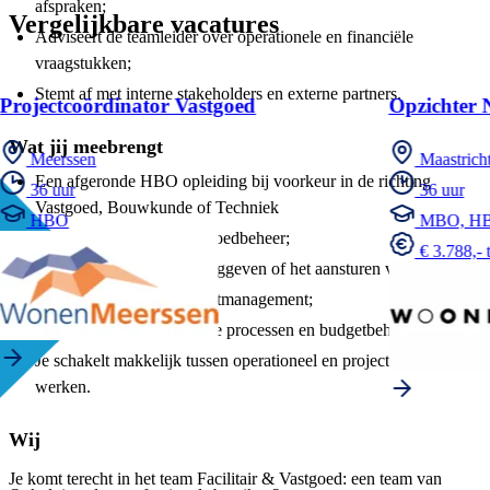
afspraken;
Vergelijkbare vacatures
Adviseert de teamleider over operationele en financiële
vraagstukken;
Stemt af met interne stakeholders en externe partners.
Projectcoördinator Vastgoed
Opzichter 
Wat jij meebrengt
Meerssen
Maastrich
Een afgeronde HBO opleiding bij voorkeur in de richting
36 uur
36 uur
Vastgoed, Bouwkunde of Techniek
HBO
MBO, H
Je hebt ervaring met vastgoedbeheer;
€ 3.788,- 
Je hebt ervaring met leidinggeven of het aansturen van teams;
Je hebt kennis van contractmanagement;
Je hebt inzicht in financiële processen en budgetbeheer;
Je schakelt makkelijk tussen operationeel en projectmatig
werken.
Wij
Je komt terecht in het team Facilitair & Vastgoed: een team van