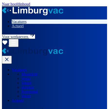
Naar hoofdinhoud
Vacatures
Actueel
Voor werkgevers
Vacatures
Maastricht
Venlo
Sittard
Heerlen
Roermond
Weert
Actueel