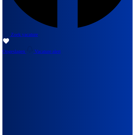
Zoek vacature
Opgeslagen
Vacature alert