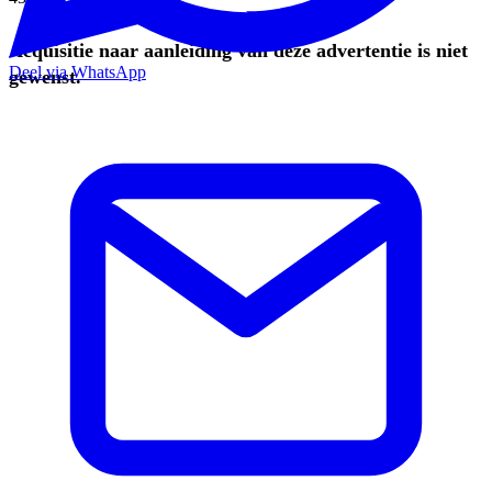
Acquisitie naar aanleiding van deze advertentie is niet
Deel via WhatsApp
gewenst.