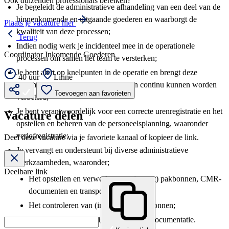
Ook duizenden professionals bereiken?
Je begeleidt de administratieve afhandeling van een deel van de
binnenkomende en uitgaande goederen en waarborgt de
Plaats je vacature hier
kwaliteit van deze processen;
Terug
Indien nodig werk je incidenteel mee in de operationele
Coordinator Inkomende Goederen
processen om samen het team te versterken;
Je bent alert op knelpunten in de operatie en brengt deze
40 uur
Linne
systematisch in kaart, zodat processen continu kunnen worden
Toevoegen aan favorieten
verbeterd;
Je bent verantwoordelijk voor een correcte urenregistratie en het
Vacature delen
opstellen en beheren van de personeelsplanning, waaronder
verlofregistratie;
Deel deze vacature via je favoriete kanaal of kopieer de link.
Je vervangt en ondersteunt bij diverse administratieve
werkzaamheden, waaronder;
Deelbare link
Het opstellen en verwerken van (export) pakbonnen, CMR-
documenten en transportpapieren;
Het controleren van (inkomende) pakbonnen;
Het beheren van overige gerelateerde documentatie.