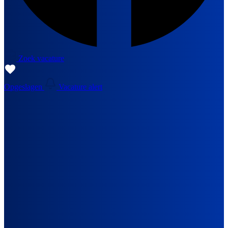
Zoek vacature
Opgeslagen
Vacature alert