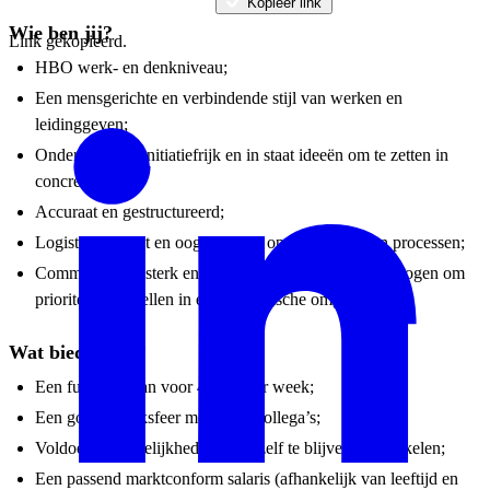
Kopieer link
Wie ben jij?
Link gekopieerd.
HBO werk- en denkniveau;
Een mensgerichte en verbindende stijl van werken en
leidinggeven;
Ondernemend, initiatiefrijk en in staat ideeën om te zetten in
concrete acties;
Accuraat en gestructureerd;
Logistiek inzicht en oog voor het optimaliseren van processen;
Communicatief sterk en stressbestendig, met het vermogen om
prioriteiten te stellen in een dynamische omgeving.
Wat bieden wij?
Een fulltime baan voor 40 uur per week;
Een goede werksfeer met leuke collega’s;
Voldoende mogelijkheden om jezelf te blijven ontwikkelen;
Een passend marktconform salaris (afhankelijk van leeftijd en