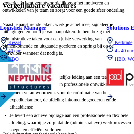
gewerkt. Je bent verantwoordelijk voor het motiveren en
Vergelijkbare vacatures
ontwikkelen van je team en zorgt voor een goede sfeer onderling.
Naast je aansturende taken, werk je actief mee, signaleer je
Logistiek Manager
Solutions 
uitdagingen en houd je van aanpakken. Je bent bezig met
administratieve taken voor een juiste verwerking van
Kessel
Kerkrade
binnenkomende en uitgaande goederen en springt bij op de
40 uur
4 - 40 uur
werkvloer wanneer dat nodig is.
HBO
HBO, W
Wat ga je doen?
Als coördinator geef je dagelijks leiding aan een team van tien
collega’s en stimuleer je hun professionele ontwikkeling;
Je bent verantwoordelijk voor de coördinatie van het
expeditiekantoor, de afdeling inkomende goederen en de
afhaaldienst;
Je levert een actieve bijdrage aan een professionele en flexibele
afdeling, waarbij je zorgt dat de (administratieve) werkprocessen
soepel en efficiënt verlopen;