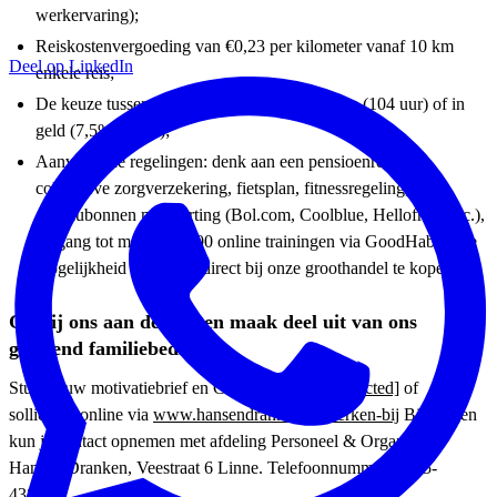
werkervaring);
Reiskostenvergoeding van €0,23 per kilometer vanaf 10 km
Deel op LinkedIn
enkele reis;
De keuze tussen een ADV-vergoeding in uren (104 uur) of in
geld (7,5% salaris);
Aanvullende regelingen: denk aan een pensioenregeling,
collectieve zorgverzekering, fietsplan, fitnessregeling,
cadeaubonnen met korting (Bol.com, Coolblue, Hellofresh etc.),
toegang tot meer dan 100 online trainingen via GoodHabitz, de
mogelijkheid om drank direct bij onze groothandel te kopen.
Ga bij ons aan de slag en maak deel uit van ons
groeiend familiebedrijf.
Stuur jouw motivatiebrief en CV naar:
[email protected]
of
solliciteer online via
www.hansendranken.nl/werken-bij
Bij vragen
kun je contact opnemen met afdeling Personeel & Organisatie.
Hansen Dranken, Veestraat 6 Linne. Telefoonnummer: 0475-
438460.