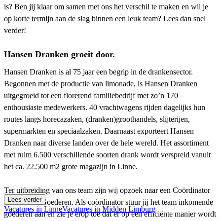
is? Ben jij klaar om samen met ons het verschil te maken en wil je
op korte termijn aan de slag binnen een leuk team? Lees dan snel
verder!
Hansen Dranken groeit door.
Hansen Dranken is al 75 jaar een begrip in de drankensector.
Begonnen met de productie van limonade, is Hansen Dranken
uitgegroeid tot een florerend familiebedrijf met zo’n 170
enthousiaste medewerkers. 40 vrachtwagens rijden dagelijks hun
routes langs horecazaken, (dranken)groothandels, slijterijen,
supermarkten en speciaalzaken. Daarnaast exporteert Hansen
Dranken naar diverse landen over de hele wereld. Het assortiment
met ruim 6.500 verschillende soorten drank wordt verspreid vanuit
het ca. 22.500 m2 grote magazijn in Linne.
Ter uitbreiding van ons team zijn wij opzoek naar een Coördinator
Lees verder
Inkomende Goederen. Als coördinator stuur jij het team inkomende
Vacatures in Linne
Vacatures in Midden Limburg
goederen aan en zie je erop toe dat er op een efficiënte manier wordt