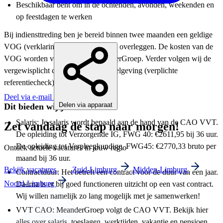
Beschikbaar bent om in de ochtenden, avonden, weekenden en
op feestdagen te werken
Bij indiensttreding ben je bereid binnen twee maanden een geldige
VOG (verklaring omtrent gedrag) te overleggen. De kosten van de
VOG worden vergoed door MeanderGroep. Verder volgen wij de
vergewisplicht conform wet- en regelgeving (verplichte
referentiecheck).
Deel via e-mail
Delen via apparaat
Dit bieden wij jou
Salaris: Je salaris wordt bepaald aan de hand van de CAO VVT.
Zet vandaag de stap naar morgen!
De opleiding tot Verzorgende IG, FWG 40: €2611,95 bij 36 uur.
De opleiding tot Verpleegkundige, FWG45: €2770,33 bruto per
Ontdek actuele vacatures in jouw regio
maand bij 36 uur.
Bekijk vacatures
Zuid-Limburg
Midden-Limburg
Contractduur: Het betreft een contract voor de duur van een jaar.
Noord-Limburg
Daarna is er bij goed functioneren uitzicht op een vast contract.
Wij willen namelijk zo lang mogelijk met je samenwerken!
VVT CAO: MeanderGroep volgt de CAO VVT. Bekijk hier
alles over salaris, toeslagen, werktijden, vakantie en pensioen.