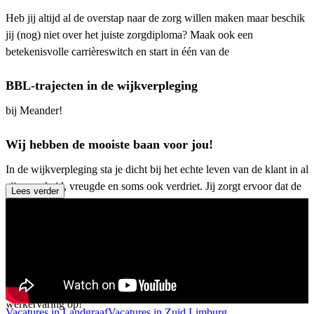
Heb jij altijd al de overstap naar de zorg willen maken maar beschik
jij (nog) niet over het juiste zorgdiploma? Maak ook een
betekenisvolle carrièreswitch en start in één van de
BBL-trajecten in de wijkverpleging
bij Meander!
Wij hebben de mooiste baan voor jou!
In de wijkverpleging sta je dicht bij het echte leven van de klant in al
zijn puurheid, vreugde en soms ook verdriet. Jij zorgt ervoor dat de
Lees verder
klant thuis kan blijven wonen, in hun eigen vertrouwde omgeving
met hun geliefden om hun heen. Om in de wijkverpleging van start
te gaan bieden wij verschillende opleidingstrajecten aan. In het BBL
(Beroeps Begeleidende Leerweg)-traject combineer je werken in de
wijk met één schooldag per week. Zo krijg je niet alleen alle
benodigde kennis aangereikt, maar bouw je ook direct waardevolle
werkervaring op!
Vacatures in Landgraaf
Vacatures in Zuid Limburg