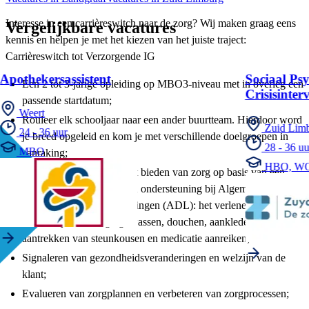
Interesse in een carrièreswitch naar de zorg? Wij maken graag eens
Vergelijkbare vacatures
kennis en helpen je met het kiezen van het juiste traject:
Carrièreswitch tot Verzorgende IG
Apothekersassistent
Sociaal Psy
Een 2 tot 3-jarige opleiding op MBO3-niveau met in overleg een
Crisisinter
passende startdatum;
Weert
Rouleer elk schooljaar naar een ander buurtteam. Hierdoor word
Zuid Lim
24 - 36 uur
je breed opgeleid en kom je met verschillende doelgroepen in
28 - 36 uu
MBO
aanraking;
HBO, W
Jij gaat aan de slag met het bieden van zorg op basis van een
zorgplan. Denk hierbij aan ondersteuning bij Algemene
Dagelijkse Levensverrichtingen (ADL): het verlenen van
lichamelijke verzorging: wassen, douchen, aankleden,
aantrekken van steunkousen en medicatie aanreiken;
Signaleren van gezondheidsveranderingen en welzijn van de
klant;
Evalueren van zorgplannen en verbeteren van zorgprocessen;