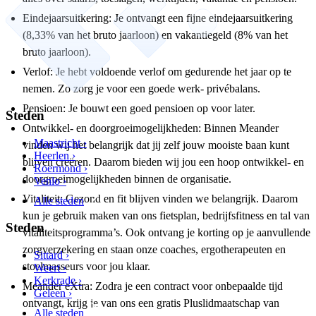
Eindejaarsuitkering: Je ontvangt een fijne eindejaarsuitkering
(8,33% van het bruto jaarloon) en vakantiegeld (8% van het
bruto jaarloon).
Verlof: Je hebt voldoende verlof om gedurende het jaar op te
nemen. Zo zorg je voor een goede werk- privébalans.
Pensioen: Je bouwt een goed pensioen op voor later.
Steden
Ontwikkel- en doorgroeimogelijkheden: Binnen Meander
Maastricht ›
vinden wij het belangrijk dat jij zelf jouw mooiste baan kunt
Heerlen ›
blijven creëren. Daarom bieden wij jou een hoop ontwikkel- en
Roermond ›
doorgroeimogelijkheden binnen de organisatie.
Venlo ›
Vitaliteit: Gezond en fit blijven vinden we belangrijk. Daarom
Alle steden
kun je gebruik maken van ons fietsplan, bedrijfsfitness en tal van
Steden
vitaliteitsprogramma’s. Ook ontvang je korting op je aanvullende
zorgverzekering en staan onze coaches, ergotherapeuten en
Sittard ›
stoelmasseurs voor jou klaar.
Weert ›
Kerkrade ›
Meander eXtra: Zodra je een contract voor onbepaalde tijd
Geleen ›
ontvangt, krijg je van ons een gratis Pluslidmaatschap van
Alle steden