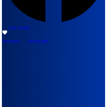
Zoek vacature
Opgeslagen
Vacature alert