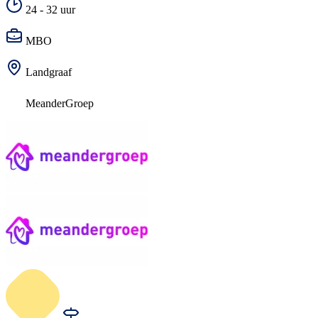
24 - 32 uur
MBO
Landgraaf
MeanderGroep