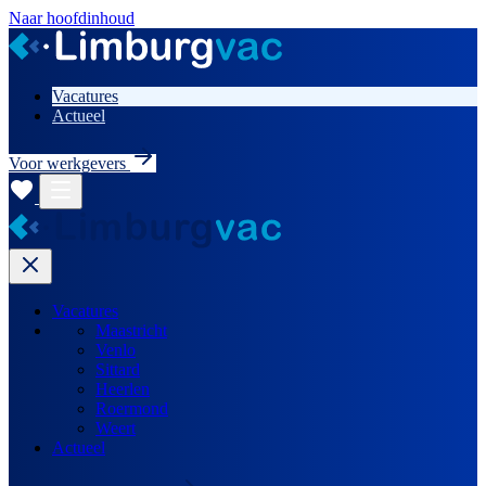
Naar hoofdinhoud
Vacatures
Actueel
Voor werkgevers
Vacatures
Maastricht
Venlo
Sittard
Heerlen
Roermond
Weert
Actueel