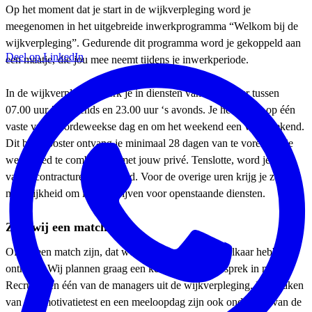
Op het moment dat je start in de wijkverpleging word je
meegenomen in het uitgebreide inwerkprogramma “Welkom bij de
wijkverpleging”. Gedurende dit programma word je gekoppeld aan
Deel op LinkedIn
een maatje, die jou mee neemt tijdens je inwerkperiode.
In de wijkverpleging werk je in diensten van 4 tot 8 uur tussen
07.00 uur ’s ochtends en 23.00 uur ‘s avonds. Je hebt recht op één
vaste vrije doordeweekse dag en om het weekend een vrij weekend.
Dit basisrooster ontvang je minimaal 28 dagen van te voren om je
werk goed te combineren met jouw privé. Tenslotte, word je 85%
van je contracturen ingepland. Voor de overige uren krijg je zelf de
mogelijkheid om in te schrijven voor openstaande diensten.
Zijn wij een match?
Of we een match zijn, dat weten we pas zodra we elkaar hebben
ontmoet! Wij plannen graag een kennismakingsgesprek in met de
Recruiter en één van de managers uit de wijkverpleging. Het maken
van een motivatietest en een meeloopdag zijn ook onderdeel van de