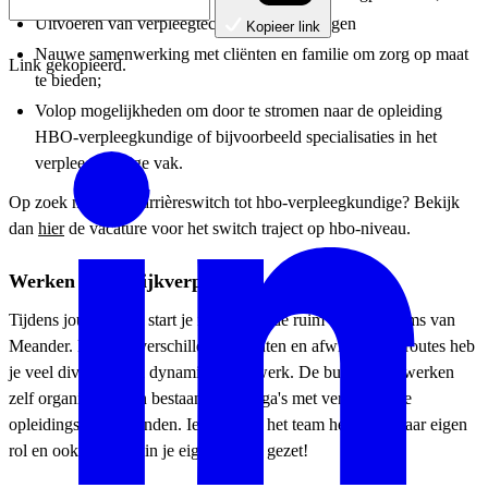
Uitvoeren van verpleegtechnische handelingen
Kopieer link
Nauwe samenwerking met cliënten en familie om zorg op maat
Link gekopieerd.
te bieden;
Volop mogelijkheden om door te stromen naar de opleiding
HBO-verpleegkundige of bijvoorbeeld specialisaties in het
verpleegkundige vak.
Op zoek naar een carrièreswitch tot hbo-verpleegkundige? Bekijk
dan
hier
de vacature voor het switch traject op hbo-niveau.
Werken in de wijkverpleging
Tijdens jouw traject start je in één van de ruim 80 buurtteams van
Meander. Door de verschillende cliënten en afwisselende routes heb
je veel diversiteit en dynamiek in je werk. De buurtteams werken
zelf organiserend en bestaan uit collega's met verschillende
opleidingsachtergronden. Iedereen in het team heeft zijn/haar eigen
rol en ook jij wordt in je eigen kracht gezet!