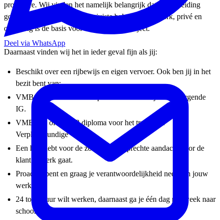
procedure. Wij vinden het namelijk belangrijk dat een opleiding
goed past in jouw leven! Een juiste balans tussen werk, privé en
opleiding is de basis voor een succesvol traject.
Deel via WhatsApp
Daarnaast vinden wij het in ieder geval fijn als jij:
Beschikt over een rijbewijs en eigen vervoer. Ook ben jij in het
bezit bent van:
VMBO basis of MBO2 diploma voor het traject Verzorgende
IG.
VMBO-T of MBO3 diploma voor het traject tot
Verpleegkundige
Een hart hebt voor de zorg en met oprechte aandacht voor de
klant te werk gaat.
Proactief bent en graag je verantwoordelijkheid neemt in jouw
werk.
24 tot 32 uur wilt werken, daarnaast ga je één dag per week naar
school