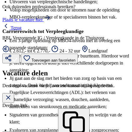
Uitvoeren van verpleegtechnische handelingen;
Ook duizenden professionals bereiken?
Volop mogelijkheden om door te stromen naar de opleiding
MBO-verpleegkundige of te specialiseren binnen het vak.
Plaats je vacature hier
Terug
Carrièreswitch tot Verpleegkundige
BBL Verzorgende IG / Verpleegkunde in de Thuiszorg
Een 3-jarige opleiding op MBO4-niveau met in overleg een
passende startdatum;
€ 2.612,- tot € 2.770,-
24 - 32 uur
Landgraaf
Rouleer elk schooljaar naar een ander buurtteam. Hierdoor word
Toevoegen aan favorieten
je breed opgeleid en kom je met verschillende doelgroepen in
aanraking;
Vacature delen
Jij gaat aan de slag met het bieden van zorg op basis van een
zorgplan. Denk hierbij aan ondersteuning bij Algemene
Deel deze vacature via je favoriete kanaal of kopieer de link.
Dagelijkse Levensverrichtingen (ADL): het verlenen van
lichamelijke verzorging: wassen, douchen, aankleden,
Deelbare link
aantrekken van steunkousen en medicatie aanreiken;
Signaleren van gezondheidsveranderingen en welzijn van de
klant;
Evalueren van zorgplannen, verbeteren van zorgprocessen;