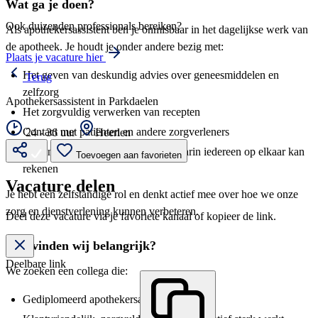
Wat ga je doen?
Ook duizenden professionals bereiken?
Als apothekersassistent ben je onmisbaar in het dagelijkse werk van
de apotheek. Je houdt je onder andere bezig met:
Plaats je vacature hier
Het geven van deskundig advies over geneesmiddelen en
Terug
zelfzorg
Apothekersassistent in Parkdaelen
Het zorgvuldig verwerken van recepten
Contact met patiënten en andere zorgverleners
24 - 36 uur
Heerlen
Samenwerken in een hecht team waarin iedereen op elkaar kan
Toevoegen aan favorieten
rekenen
Vacature delen
Je hebt een zelfstandige rol en denkt actief mee over hoe we onze
zorg en dienstverlening kunnen verbeteren.
Deel deze vacature via je favoriete kanaal of kopieer de link.
Wat vinden wij belangrijk?
Deelbare link
We zoeken een collega die:
Gediplomeerd apothekersassistent is