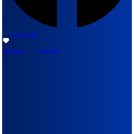
Zoek vacature
Opgeslagen
Vacature alert