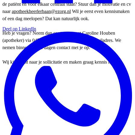
de patiënt én voor elkaar centraal staat? Stuur dan je motivatie en cv
naar
apotheekheerlerbaan@ezorg.nl
Wil je eerst even kennismaken
of een dag meelopen? Dat kan natuurlijk ook.
Deel op LinkedIn
Heb je vragen? Neem dan contact op met Caroline Houben
(apotheker) via 045-566 0388 of via hetzelfde e-mailadres. We
nemen binnen enkele dagen contact met je op.
Wij kijken uit naar je sollicitatie en maken graag kennis met je.