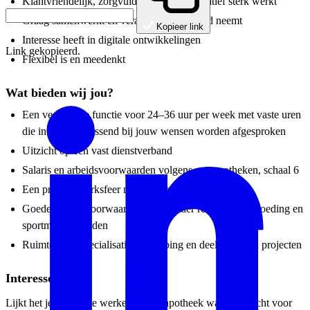
Klantvriendelijk, zorgvuldig en communicatief sterk werkt
Graag samenwerkt en verantwoordelijkheid neemt
Kopieer link
Interesse heeft in digitale ontwikkelingen
Link gekopieerd.
Flexibel is en meedenkt
Wat bieden wij jou?
Een veelzijdige functie voor 24–36 uur per week met vaste uren
die in overleg passend bij jouw wensen worden afgesproken
Uitzicht op een vast dienstverband
Salaris en arbeidsvoorwaarden volgens cao apotheken, schaal 6
Een prettige werksfeer met fijne collega’s
Goede arbeidsvoorwaarden, waaronder reiskostenvergoeding en
sportmogelijkheden
Ruimte voor specialisatie, verdieping en deelname aan projecten
Interesse?
Lijkt het je fijn om te werken in een apotheek waar aandacht voor