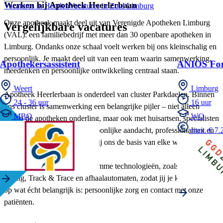
Werken bij Apotheek Heerlerbaan
Vacatures in Heerlen
Vacatures in Zuid Limburg
Onze apotheek maakt deel uit van Verenigde Apotheken Limburg
Vergelijkbare vacatures
(VAL): een familiebedrijf met meer dan 30 openbare apotheken in
Limburg. Ondanks onze schaal voelt werken bij ons kleinschalig en
persoonlijk. Je maakt deel uit van een team waarin samenwerking,
Apothekersassistent
ANIOS For
meedenken en persoonlijke ontwikkeling centraal staan.
Weert
Limburg
Apotheek Heerlerbaan is onderdeel van cluster Parkdaelen. Binnen
24 - 36 uur
16 uur
ons cluster is samenwerking een belangrijke pijler – niet alleen
MBO
WO
tussen de apotheken onderling, maar ook met huisartsen, specialisten
en andere zorgverleners. Persoonlijke aandacht, professionaliteit en
max. € 7.2
klantvriendelijkheid vormen bij ons de basis van elke werkdag.
Daarnaast investeren we in slimme technologieën, zoals Central
Filling, Track & Trace en afhaalautomaten, zodat jij je kunt richten
op wat écht belangrijk is: persoonlijke zorg en contact met onze
patiënten.