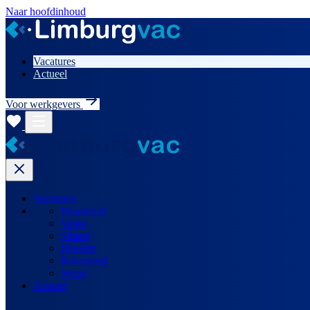
Naar hoofdinhoud
Vacatures
Actueel
Voor werkgevers
Vacatures
Maastricht
Venlo
Sittard
Heerlen
Roermond
Weert
Actueel