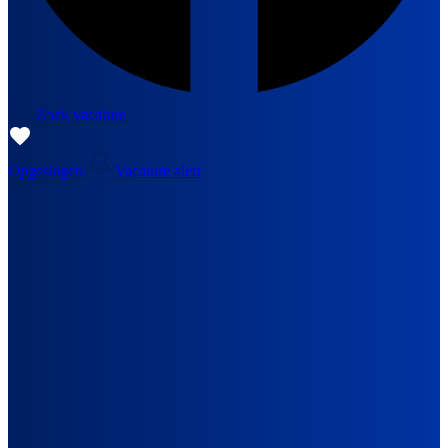
Zoek vacature
Opgeslagen
Vacature alert