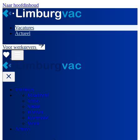
Naar hoofdinhoud
Vacatures
Actueel
Voor werkgevers
Vacatures
Maastricht
Venlo
Sittard
Heerlen
Roermond
Weert
Actueel