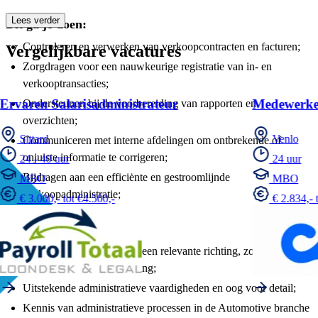
Lees verder
Dit ga je doen:
Controleren en verwerken van verkoopcontracten en facturen;
Vergelijkbare vacatures
Zorgdragen voor een nauwkeurige registratie van in- en
verkooptransacties;
Ervaren Salarisadministrateur
Medewerker
Ondersteunen bij de voorbereiding van rapporten en
overzichten;
Sittard
Venlo
Communiceren met interne afdelingen om ontbrekende of
onjuiste informatie te corrigeren;
24 - 40 uur
24 uur
Bijdragen aan een efficiėnte en gestroomlijnde
MBO
MBO
Verkoopadministratie;
€ 3.000,- tot €4.500,-
€ 2.834,- 
Dit ben jij:
Minimaal MBO-niveau in een relevante richting, zoals
administratie of boekhouding;
Uitstekende administratieve vaardigheden en oog voor detail;
Kennis van administratieve processen in de Automotive branche