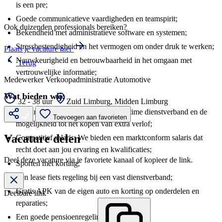
is een pre;
Goede communicatieve vaardigheden en teamspirit;
Ook duizenden professionals bereiken?
Bekendheid met administratieve software en systemen;
Stressbestendigheid en het vermogen om onder druk te werken;
Plaats je vacature hier
Nauwkeurigheid en betrouwbaarheid in het omgaan met
Terug
vertrouwelijke informatie;
Medewerker Verkoopadministratie Automotive
Wat bieden wij:
32 - 38 uur
Zuid Limburg, Midden Limburg
39 uur ADV op jaarbasis bij een fulltime dienstverband en de
Toevoegen aan favorieten
mogelijkheid tot het kopen van extra verlof;
Vacature delen
Competitief salaris: We bieden een marktconform salaris dat
recht doet aan jou ervaring en kwalificaties;
Deel deze vacature via je favoriete kanaal of kopieer de link.
Sporten met korting;
Een lease fiets regeling bij een vast dienstverband;
Gratis APK van de eigen auto en korting op onderdelen en
Deelbare link
reparaties;
Een goede pensioenregeling bij PMT.