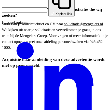
Ben jij de Medewerker Verkoopadministratie die wij
Kopieer link
zoeken?
Link gekopieerd.
Stuur dan je sollicitatiebrief en CV naar
sollicitatie@mengelers.nl
.
Wij kijken uit naar je sollicitatie en verwelkomen je graag in ons
team bij de Mengelers Groep. Voor vragen of meer informatie kun je
contact opnemen met onze afdeling personeelszaken via 046-452
1000.
Acquisitie naar aanleiding van deze advertentie wordt
niet op prijs gesteld.