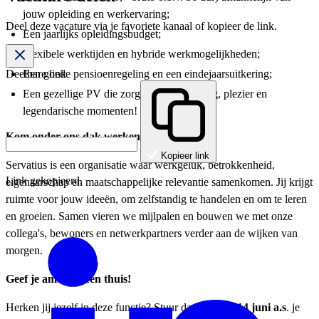
jouw opleiding en werkervaring;
Deel deze vacature via je favoriete kanaal of kopieer de link.
Een jaarlijks opleidingsbudget;
Flexibele werktijden en hybride werkmogelijkheden;
Een goede pensioenregeling en een eindejaarsuitkering;
Deelbare link
Een gezellige PV die zorgt voor verbinding, plezier en
legendarische momenten!
Kom onder ons dak werken!
Kopieer link
Servatius is een organisatie waar werkgeluk, betrokkenheid,
Link gekopieerd.
eigenaarschap en maatschappelijke relevantie samenkomen. Jij krijgt
ruimte voor jouw ideeën, om zelfstandig te handelen en om te leren
en groeien. Samen vieren we mijlpalen en bouwen we met onze
collega's, bewoners en netwerkpartners verder aan de wijken van
morgen.
Geef je ambities een thuis!
Herken jij jezelf in deze functie? Stuur dan uiterlijk
14 juni a.s
. je