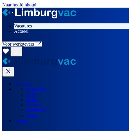
Naar hoofdinhoud
Vacatures
Actueel
Voor werkgevers
Vacatures
Maastricht
Venlo
Sittard
Heerlen
Roermond
Weert
Actueel