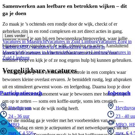
Samenwerken aan leefbare en betrokken wijken – dit
ga je doen
Zo maak je ’s ochtends een rondje door de wijk, checkt of er
gebreken zijn in en rond complexen en zet direct acties in gang.
Lees verder
Daarna schuif je aan bij een bewonerskrachtenoverleg, waar jullie
Vacatures in Maastricht
Vacatures in Zuid Limburg
Vacatures Zorg in
bijpraten over signalen uit de wijk, planning en acties. Aansluitend
Limburg
MBO vacatures in Limburg
Zorg vacatures in
Maastricht
Vacatures in Maastricht
Vacatures in Limburg
Vacatures in
spreek je de mensen van de broodbank om te horen hoe hun
Zuid-Limburg
initiatief loopt en kijk je of ze nog ergens hulp bij kunnen gebruiken.
Vergelijkbare vacatures
’s Middags doe je een leefbaarheidscontrole in een complex waar
bewoners kleine overlast ervaren. Je bemiddelt rustig, legt afspraken
uit en stimuleert gewenst woon- en leefgedrag. Daarna loop je door
Participatiecoach
Jobcoach
naar een ontmoetingsmoment waar je bewoners mee hebt geholpen
om op te zetten — soms een koffie-uurtje, soms iets creatiefs —
Heythuysen
Heythuys
afhankelijk van wat de wijk nodig heeft.
24 - 36 uur
23 - 40 uu
Later die middag ga je verder met het voorbereiden van een
MBO
MBO, H
opschoondag en stem je actiepunten af met netwerkpartners uit het
max. € 4.556,-
max. € 4.5
sociaal domein. Tussendoor maak je bij het koffieapparaat een leuk