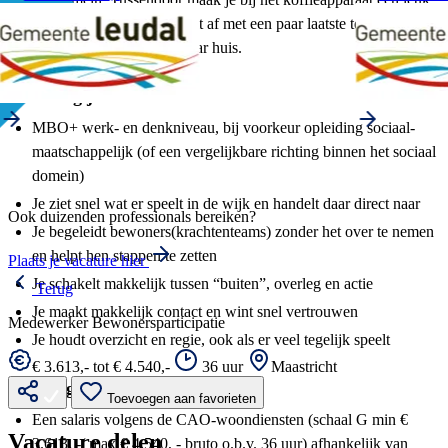
praatje met een collega. Je sluit af met een paar laatste telefoontjes
en notities… en dan lekker naar huis.
Dit breng je mee
MBO+ werk- en denkniveau, bij voorkeur opleiding sociaal-
maatschappelijk (of een vergelijkbare richting binnen het sociaal
domein)
Je ziet snel wat er speelt in de wijk en handelt daar direct naar
Ook duizenden professionals bereiken?
Je begeleidt bewoners(krachtenteams) zonder het over te nemen
en helpt hen stappen te zetten
Plaats je vacature hier
Je schakelt makkelijk tussen “buiten”, overleg en actie
Terug
Je maakt makkelijk contact en wint snel vertrouwen
Medewerker Bewonersparticipatie
Je houdt overzicht en regie, ook als er veel tegelijk speelt
€ 3.613,- tot € 4.540,-
36 uur
Maastricht
Dit krijg je van ons
Toevoegen aan favorieten
Een salaris volgens de CAO-woondiensten (schaal G min €
Vacature delen
3.613, -/ max € 4.540, - bruto o.b.v. 36 uur) afhankelijk van