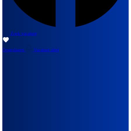
Zoek vacature
Opgeslagen
Vacature alert