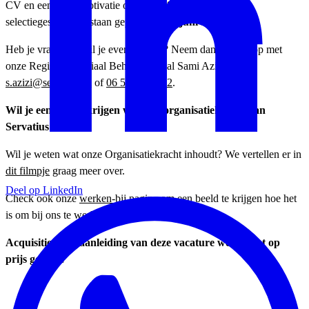
CV en een korte motivatie op via dit formulier. De
selectiegesprekken staan gepland op
18 juni a.s.
Heb je vragen of wil je even sparren? Neem dan contact op met
onze Regisseur Sociaal Beheer Sociaal Sami Azizi via
s.azizi@servatius.nl
of
06 54 94 45 52
.
Wil je een gevoel krijgen waar de organisatiekracht van
Servatius in zit?
Wil je weten wat onze Organisatiekracht inhoudt? We vertellen er in
dit filmpje
graag meer over.
Deel op LinkedIn
Check ook onze
werken-bij pagina
om een beeld te krijgen hoe het
is om bij ons te werken.
Acquisitie naar aanleiding van deze vacature wordt niet op
prijs gesteld.