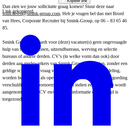
Kopieer link
Dan zien we jouw sollicitatie graag komen! Stuur deze naar
Link gekopieerd.
solliciteren@smink-group.com
. Heb je vragen bel dan met Brord
van Hees, Corporate Recruiter bij Smink-Group, op 06 – 83 65 46
85.
Smink Group aanvaardt voor (deze) vacature(s) geen ongevraagde
hulp van tussenpersonen, uitzendbureaus, werving en selectie
bureaus of andere derden. CV’s (in welke vorm dan ook) door
derden aan medewerkers van Smink Group verzonden, zonder een
geldige schriftelijke vraag van onze HR / Recruitment afdeling,
worden beschouwd als openbare informatie. Er is geen vergoeding
verschuldigd aan voornoemde partijen indien een kandidaat wordt
aangenomen wiens CV en/of andere informatie ongevraagd is
toegezonden.