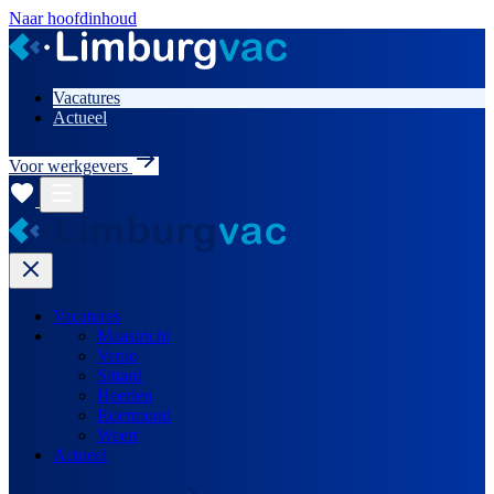
Naar hoofdinhoud
Vacatures
Actueel
Voor werkgevers
Vacatures
Maastricht
Venlo
Sittard
Heerlen
Roermond
Weert
Actueel