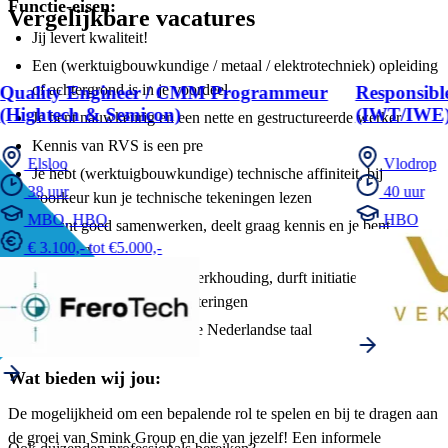
Functie-eisen:
Vergelijkbare vacatures
Jij levert kwaliteit!
Een (werktuigbouwkundige / metaal / elektrotechniek) opleiding
of achtergrond is in je voordeel
Quality Engineer / CMM Programmeur
Responsibl
(Hightech & Semicon)
(IWT/IWE
Je bent nauwkeurig en een nette en gestructureerde werker
Kennis van RVS is een pre
Elsloo
Vlodrop
Je hebt (werktuigbouwkundige) technische affiniteit, bij
38 uur
40 uur
voorkeur kun je technische tekeningen lezen
MBO, HBO
HBO
Je kunt goed samenwerken, deelt graag kennis en je bent
€ 3.100,- tot €5.000,-
leergierig
Je hebt een zelfstandige werkhouding, durft initiatief te tonen en
actief meedenken in verbeteringen
Je bent spreekvaardig in de Nederlandse taal
Wat bieden wij jou:
De mogelijkheid om een bepalende rol te spelen en bij te dragen aan
de groei van Smink Group en die van jezelf! Een informele