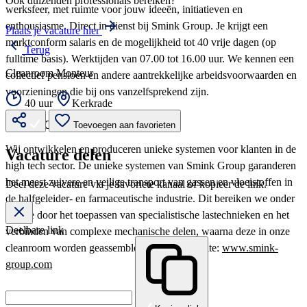
Ook duizenden professionals bereiken?
werksfeer, met ruimte voor jouw ideeën, initiatieven en
enthousiasme. Direct in dienst bij Smink Group. Je krijgt een
Plaats je vacature hier
marktconform salaris en de mogelijkheid tot 40 vrije dagen (op
Terug
fulltime basis). Werktijden van 07.00 tot 16.00 uur. We kennen een
Cleanroom Monteur
collectief pensioen en andere aantrekkelijke arbeidsvoorwaarden en
voorzieningen die bij ons vanzelfsprekend zijn.
40 uur
Kerkrade
Smink Group:
Toevoegen aan favorieten
Wij ontwikkelen en produceren unieke systemen voor klanten in de
Vacature delen
high tech sector. De unieke systemen van Smink Group garanderen
het meest zuivere en veilige transport van gassen en vloeistoffen in
Deel deze vacature via je favoriete kanaal of kopieer de link.
de halfgeleider- en farmaceutische industrie. Dit bereiken we onder
andere door het toepassen van specialistische lastechnieken en het
Deelbare link
verbinden van complexe mechanische delen, waarna deze in onze
cleanroom worden geassembleerd. Onze website:
www.smink-
group.com
Zin in deze job?