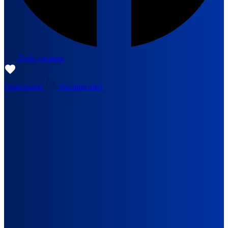
Zoek vacature
Opgeslagen
Vacature alert