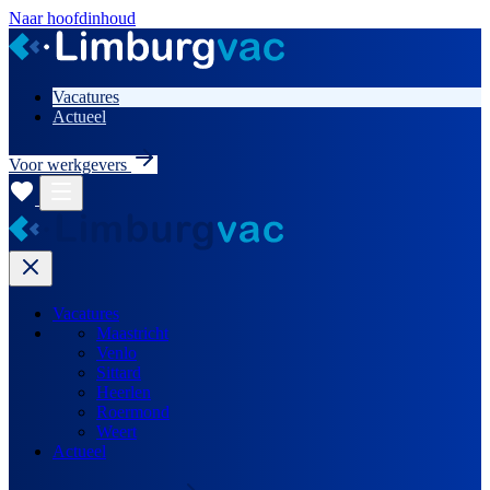
Naar hoofdinhoud
Vacatures
Actueel
Voor werkgevers
Vacatures
Maastricht
Venlo
Sittard
Heerlen
Roermond
Weert
Actueel