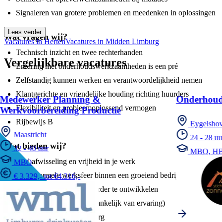
Signaleren van grotere problemen en meedenken in oplossingen
Lees verder
Wat vragen wij?
Vacatures in Herten
Vacatures in Midden Limburg
Technisch inzicht en twee rechterhanden
Vergelijkbare vacatures
Ervaring met onderhoudswerkzaamheden is een pré
Zelfstandig kunnen werken en verantwoordelijkheid nemen
Klantgerichte en vriendelijke houding richting huurders
Medewerker Planning &
Onderhoud
Flexibiliteit en probleemoplossend vermogen
Werkvoorbereiding Productie
Rijbewijs B
Eygelshov
Maastricht
24 - 28 uu
Wat bieden wij?
32 - 40 uur
MBO, H
Veel afwisseling en vrijheid in je werk
MBO
Een informele werksfeer binnen een groeiend bedrijf
€ 3.329,- tot €4.316,-
Mogelijkheid om jezelf verder te ontwikkelen
Marktconform salaris (afhankelijk van ervaring)
Werken in de regio Limburg