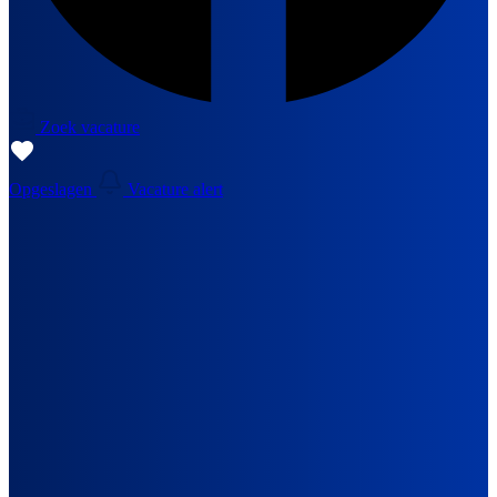
Zoek vacature
Opgeslagen
Vacature alert