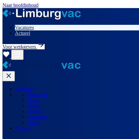
Naar hoofdinhoud
Vacatures
Actueel
Voor werkgevers
Vacatures
Maastricht
Venlo
Sittard
Heerlen
Roermond
Weert
Actueel